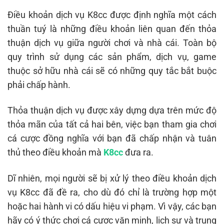
Điều khoản dịch vụ K8cc được định nghĩa một cách
thuần tuý là những điều khoản liên quan đến thỏa
thuận dịch vụ giữa người chơi và nhà cái. Toàn bộ
quy trình sử dụng các sản phẩm, dịch vụ, game
thuộc sở hữu nhà cái sẽ có những quy tắc bắt buộc
phải chấp hành.
Thỏa thuận dịch vụ được xây dựng dựa trên mức độ
thỏa mãn của tất cả hai bên, việc bạn tham gia chơi
cá cược đồng nghĩa với bạn đã chấp nhận và tuân
thủ theo điều khoản mà
K8cc
đưa ra.
Dĩ nhiên, mọi người sẽ bị xử lý theo điều khoản dịch
vụ K8cc đã đề ra, cho dù đó chỉ là trường hợp một
hoặc hai hành vi có dấu hiệu vi phạm. Vì vậy, các bạn
hãy có ý thức chơi cá cược văn minh, lịch sự và trung