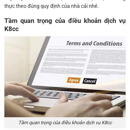
thực theo đúng quy định của nhà cái nhé.
Tầm quan trọng của điều khoản dịch vụ
K8cc
Tầm quan trọng của điều khoản dịch vụ K8cc