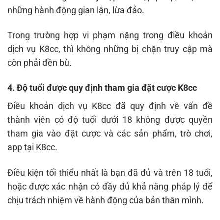
những hành động gian lận, lừa đảo.
Trong trường hợp vi phạm nặng trong điều khoản
dịch vụ K8cc, thì không những bị chặn truy cập mà
còn phải đền bù.
4. Độ tuổi được quy định tham gia đặt cược K8cc
Điều khoản dịch vụ K8cc đã quy định về vấn đề
thành viên có độ tuổi dưới 18 không được quyền
tham gia vào đặt cược và các sản phẩm, trò chơi,
app tại K8cc.
Điều kiện tối thiểu nhất là bạn đã đủ và trên 18 tuổi,
hoặc được xác nhận có đầy đủ khả năng pháp lý để
chịu trách nhiệm về hành động của bản thân mình.