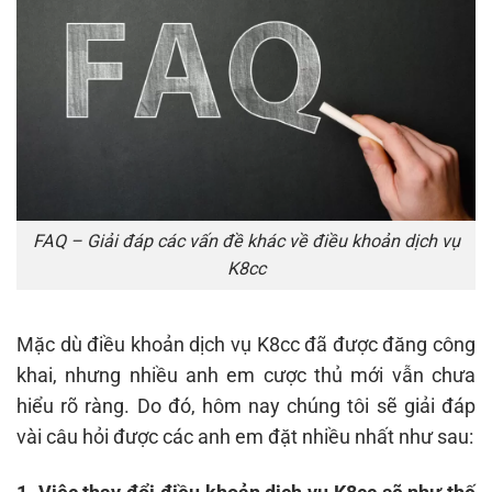
FAQ – Giải đáp các vấn đề khác về điều khoản dịch vụ
K8cc
Mặc dù điều khoản dịch vụ K8cc đã được đăng công
khai, nhưng nhiều anh em cược thủ mới vẫn chưa
hiểu rõ ràng. Do đó, hôm nay chúng tôi sẽ giải đáp
vài câu hỏi được các anh em đặt nhiều nhất như sau: