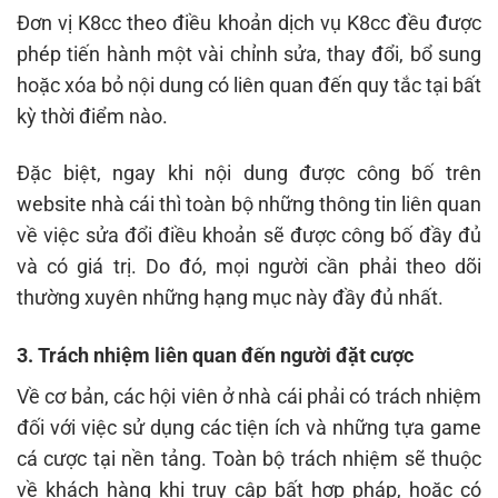
Đơn vị K8cc theo điều khoản dịch vụ K8cc đều được
phép tiến hành một vài chỉnh sửa, thay đổi, bổ sung
hoặc xóa bỏ nội dung có liên quan đến quy tắc tại bất
kỳ thời điểm nào.
Đặc biệt, ngay khi nội dung được công bố trên
website nhà cái thì toàn bộ những thông tin liên quan
về việc sửa đổi điều khoản sẽ được công bố đầy đủ
và có giá trị. Do đó, mọi người cần phải theo dõi
thường xuyên những hạng mục này đầy đủ nhất.
3. Trách nhiệm liên quan đến người đặt cược
Về cơ bản, các hội viên ở nhà cái phải có trách nhiệm
đối với việc sử dụng các tiện ích và những tựa game
cá cược tại nền tảng. Toàn bộ trách nhiệm sẽ thuộc
về khách hàng khi truy cập bất hợp pháp, hoặc có