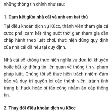
những thông tin chính như sau:
1. Cam kết giữa nhà cái và anh em bet thủ
Tại điều khoản dịch vụ K8cc, thành viên tham gia cá
cược phải cam kết rằng suốt thời gian tham gia cần
chấp hành theo luật chơi, thực hiện đúng quy định
của nhà cái đã nêu tại quy định.
Nhà cái sẽ không thực hiện nghĩa vụ đưa lời khuyên
hoặc bất kỳ thông tin liên quan về thông tin vi phạm
pháp luật. Chúng tôi sẽ thực hiện trách nhiệm đảm
bảo và duy trì quyền lợi các thành viên, tránh tình
trạng bị hack hoặc bị tấn công nhằm ăn cắp thông
tin.
2. Thay đổi điều khoản dịch vụ K8cc