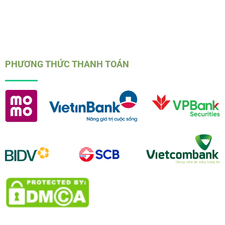
Quy định K8CC
Quyền riêng tư
PHƯƠNG THỨC THANH TOÁN