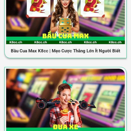
Bầu Cua Max K8cc | Mẹo Cược Thắng Lớn Ít Người Biết