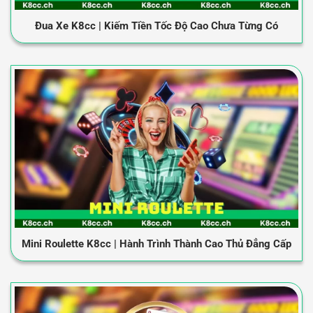
Đua Xe K8cc | Kiếm Tiền Tốc Độ Cao Chưa Từng Có
Mini Roulette K8cc | Hành Trình Thành Cao Thủ Đẳng Cấp