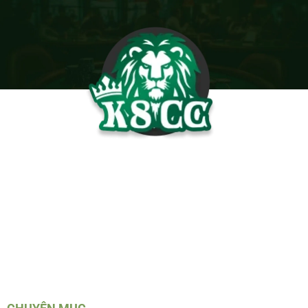
K8CC
là một trong những nhà cái lớn và uy tín trên thị
trường Việt Nam hiện nay. Với đa dạng các sản phẩm
giải trí, chương trình khuyến mãi hấp dẫn và phương
thức giao dịch tiện lợi, sân chơi này đã thu hút được sự
quan tâm của đông đảo người chơi.