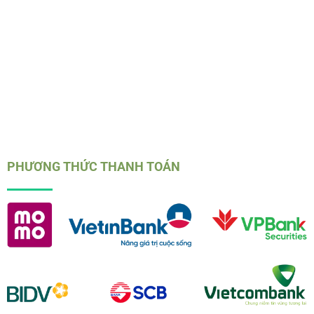
Điều khoản dịch vụ
Miễn trừ trách nhiệm
Quy định K8CC
Quyền riêng tư
PHƯƠNG THỨC THANH TOÁN