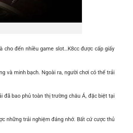
 gà cho đến nhiều game slot…K8cc được cấp giấy
g và minh bạch. Ngoài ra, người chơi có thể trải
 đã bao phủ toàn thị trường châu Á, đặc biệt tại
ược những trải nghiệm đáng nhớ. Bất cứ cược thủ