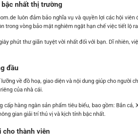
bậc nhất thị trường
.com.de luôn đảm bảo nghĩa vụ và quyền lợi các hội viên
ôn trong vòng bảo mật nghiêm ngặt hạn chế việc tiết lộ ra
y phút thư giãn tuyệt vời nhất đối với bạn. Dĩ nhiên, v
ng đầu
kĩ lưỡng về đồ hoạ, giao diện và nội dung giúp cho người
iêng của nhà cái.
ng cấp hàng ngàn sản phẩm tiêu biểu, bao gồm: Bắn cá, Xổ
g gian giải trí thú vị và kịch tính bậc nhất.
 cho thành viên