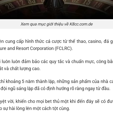
Xem qua mục giới thiệu về K8cc.com.de
yên cung cấp hình thức cá cược từ thể thao, casino, đá
sure and Resort Corporation (FCLRC).
i luôn luôn đảm bảo các quy tắc và chuẩn mực, công bằn
t và chất lượng cao.
 chỉ khoảng 5 năm thành lập, những sản phẩm của nhà cái
đội ngũ sáng lập đã có định hướng rõ ràng ngay từ đầu.
uyệt vời, khiến cho mọi bet thủ một khi đến đây sẽ có đ
 sự hài lòng lên một cách tột cùng.