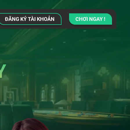
ĐĂNG KÝ TÀI KHOẢN
CHƠI NGAY !
Y