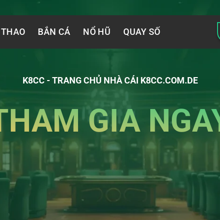
 THAO
BẮN CÁ
NỔ HŨ
QUAY SỐ
K8CC - TRANG CHỦ NHÀ CÁI K8CC.COM.DE
THAM GIA NGA