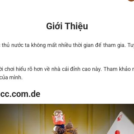
Giới Thiệu
c thủ nước ta không mất nhiều thời gian để tham gia. T
 chơi hiểu rõ hơn về nhà cái đỉnh cao này. Tham khảo n
 của mình.
8cc.com.de