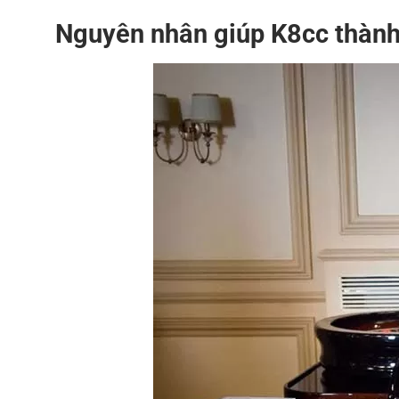
Nguyên nhân giúp K8cc thành