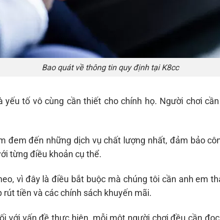
Bao quát về thông tin quy định tại K8cc
à yếu tố vô cùng cần thiết cho chính họ. Người chơi cầ
 đem đến những dịch vụ chất lượng nhất, đảm bảo công k
với từng điều khoản cụ thể.
heo, vì đây là điều bắt buộc mà chúng tôi cần anh em t
ạp rút tiền và các chính sách khuyến mãi.
ối với vấn đề thực hiện, mỗi một người chơi đều cần đọ