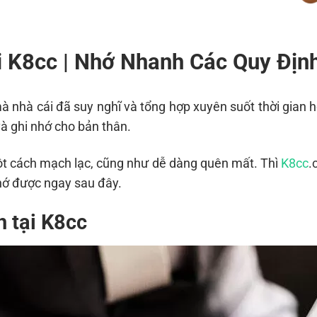
i K8cc | Nhớ Nhanh Các Quy Định
à nhà cái đã suy nghĩ và tổng hợp xuyên suốt thời gian 
à ghi nhớ cho bản thân.
ột cách mạch lạc, cũng như dễ dàng quên mất. Thì
K8cc
.
hớ được ngay sau đây.
h tại K8cc