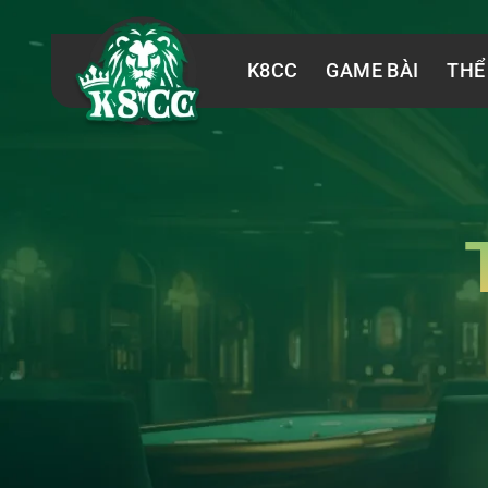
Bỏ
qua
K8CC
GAME BÀI
THỂ
nội
dung