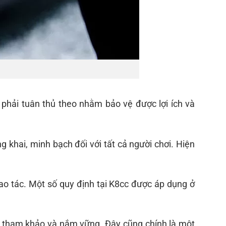
n phải tuân thủ theo nhằm bảo vệ được lợi ích và
hai, minh bạch đối với tất cả người chơi. Hiện
hao tác. Một số quy định tại K8cc được áp dụng ở
c tham khảo và nắm vững. Đây cũng chính là một