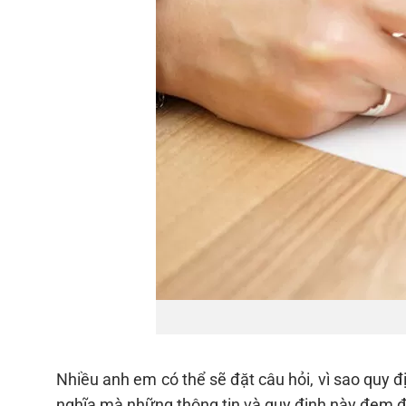
Nhiều anh em có thể sẽ đặt câu hỏi, vì sao quy 
nghĩa mà những thông tin và quy định này đem 