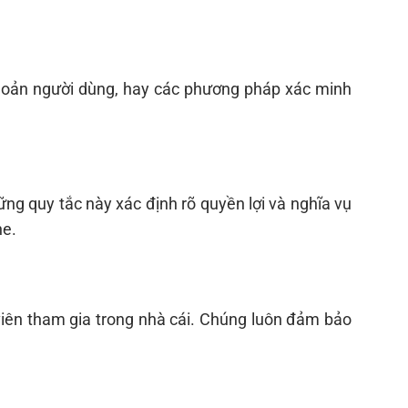
khoản người dùng, hay các phương pháp xác minh
ng quy tắc này xác định rõ quyền lợi và nghĩa vụ
ne.
viên tham gia trong nhà cái. Chúng luôn đảm bảo