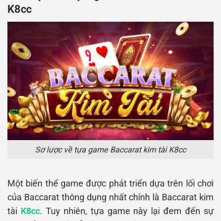
K8cc
Sơ lược về tựa game Baccarat kim tài K8cc
Một biến thể game được phát triển dựa trên lối chơi
của Baccarat thông dụng nhất chính là Baccarat kim
tài
K8cc
. Tuy nhiên, tựa game này lại đem đến sự