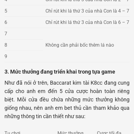
5
Chỉ rút khi lá thứ 3 của nhà Con là 4 – 7
6
Chỉ rút khi lá thứ 3 của nhà Con là 6 – 7
7
8
Không cần phải bốc thêm lá nào
9
3. Mức thưởng đang triển khai trong tựa game
Như đã nói ở trên, Baccarat kim tài K8cc đang cung
cấp cho anh em đến 5 cửa cược hoàn toàn riêng
biệt. Mỗi cửa đều chứa những mức thưởng không
giống nhau, nên anh em bet thủ cần tham khảo qua
những thông tin cần thiết như sau:
Tụ chơi
Mức thưởng
Cược tối đa