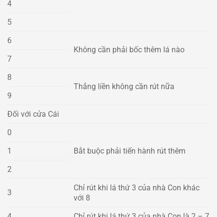
4
5
6
Không cần phải bốc thêm lá nào
7
8
Thắng liền không cần rút nữa
9
Đối với cửa Cái
0
1
Bắt buộc phải tiến hành rút thêm
2
Chỉ rút khi lá thứ 3 của nhà Con khác
3
với 8
4
Chỉ rút khi lá thứ 3 của nhà Con là 2 – 7