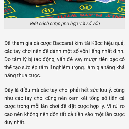
Biết cách cược phù hợp với số vốn
Để tham gia cá cược Baccarat kim tài K8cc hiệu quả,
các tay chơi nên để dành một số vốn liếng nhất định.
Do tâm lý bị tác động, vấn đề vay mượn tiền bạc có
thể tạo sức ép tâm lí nghiêm trọng, làm gia tăng khả
năng thua cược.
Đây là điều mà các tay chơi phải hết sức lưu ý, cũng
như các tay chơi cũng nên xem xét tổng số tiền cá
cược trong mỗi lần chơi để đặt cược hợp lý. Vì rủi ro
cao nên không nên dồn tất cả tiền vào một lần cược
duy nhất.