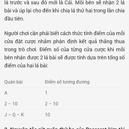
lá trước và sau đó mới là Cái. Mỗi bên sẽ nhận 2 lá
bài và úp lại cho đến khi chia lá thứ hai trong lần chia
đầu tiên.
Người chơi cần phải biết cách thức tính điểm của mỗi
cửa đặt cược nhằm phân định kết quả thắng thua
trong trò chơi. Điểm số của từng cửa cược khi mỗi
bên nhận được 2 lá bài sẽ được tính dựa trên tổng số
điểm của hai lá bài:
Quân bài
Điểm số tương đương
A
1
2 – 10
2 – 10
J – Q – K
10