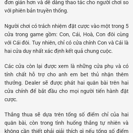
đơn giản hơn và dễ dàng thao tác cho người chơi so
với phiên bản truyền thống.
Người chơi có trách nhiệm đặt cược vào một trong 5
cửa trong game gồm: Con, Cái, Hoà, Con đôi cùng
với Cái đôi. Tuy nhiên, chỉ có cửa chính Con và Cái là
hai cửa duy nhất xác định kết quả chung cuộc.
Các cửa còn lại được xem là những cửa phụ và có
tính chất hỗ trợ cho anh em bet thủ nhận thêm
thưởng. Dealer sẽ được phát hai quân bài trên hai
cửa chính để bắt đầu cho mọi người tiến hành đặt
cược.
Thắng thua sẽ dựa trên tổng số điểm chỉ của hai
quân bài, còn trong tình huống thắng tự nhiên và
không cần thiết phải giải thích gì nếu tổng số điểm