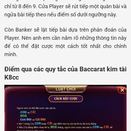
chỉ từ 8 đến 9. Cửa Player sẽ rút tiếp một quân bài và
ngửa bài tiếp theo nếu điểm số dưới ngưỡng này.
Còn Banker sẽ lật tiếp bài dựa trên phán đoán của
Player. Nên anh em cần nắm rõ những thông tin này
để có thể đặt cược một cách tốt nhất cho chính
mình.
Điểm qua các quy tắc của Baccarat kim tài
K8cc