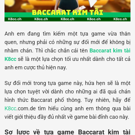
Anh em đang tìm kiếm một tựa game vừa thân
quen, nhưng phải có những sự đổi mới để không bị
nhàm chán. Thì chắc chắn cái tên
Baccarat kim tài
K8cc
sẽ là một lựa chọn tối ưu nhất dành cho tất cả
anh em cược thủ hiện nay.
Sự đổi mới trong tựa game này, hứa hẹn sẽ là một
lựa chọn tuyệt vời dành cho những ai đã quá chán
hình thức Baccarat phổ thông. Tuy nhiên, hãy để
K8cc
.com.de tìm hiểu cùng anh em thông qua bài
viết giới thiệu đầy đủ nhất về game bài đỉnh cao này.
Sơ lược về tựa game Baccarat kim tài