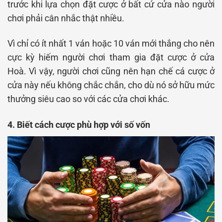
trước khi lựa chọn đặt cược ở bất cứ cửa nào người
chơi phải cân nhắc thật nhiều.
Vì chỉ có ít nhất 1 ván hoặc 10 ván mới thắng cho nên
cực kỳ hiếm người chơi tham gia đặt cược ở cửa
Hoà. Vì vậy, người chơi cũng nên hạn chế cá cược ở
cửa này nếu không chắc chắn, cho dù nó sở hữu mức
thưởng siêu cao so với các cửa chơi khác.
4. Biết cách cược phù hợp với số vốn