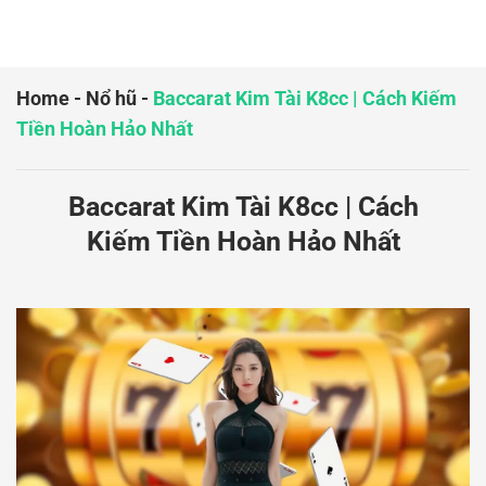
Home
-
Nổ hũ
-
Baccarat Kim Tài K8cc | Cách Kiếm
Tiền Hoàn Hảo Nhất
Baccarat Kim Tài K8cc | Cách
Kiếm Tiền Hoàn Hảo Nhất