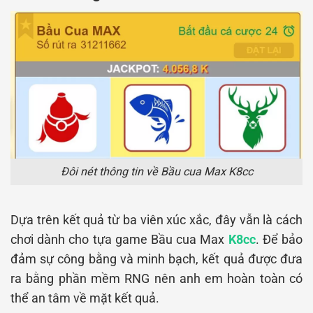
Đôi nét thông tin về Bầu cua Max K8cc
Dựa trên kết quả từ ba viên xúc xắc, đây vẫn là cách
chơi dành cho tựa game Bầu cua Max
K8cc
. Để bảo
đảm sự công bằng và minh bạch, kết quả được đưa
ra bằng phần mềm RNG nên anh em hoàn toàn có
thể an tâm về mặt kết quả.