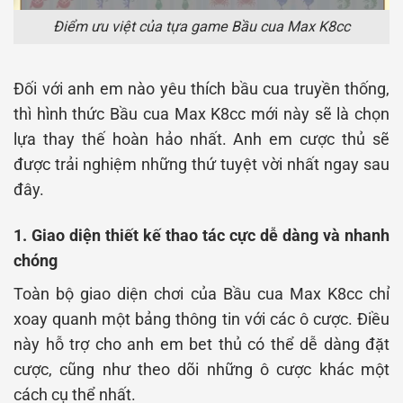
Điểm ưu việt của tựa game Bầu cua Max K8cc
Đối với anh em nào yêu thích bầu cua truyền thống,
thì hình thức Bầu cua Max K8cc mới này sẽ là chọn
lựa thay thế hoàn hảo nhất. Anh em cược thủ sẽ
được trải nghiệm những thứ tuyệt vời nhất ngay sau
đây.
1. Giao diện thiết kế thao tác cực dễ dàng và nhanh
chóng
Toàn bộ giao diện chơi của Bầu cua Max K8cc chỉ
xoay quanh một bảng thông tin với các ô cược. Điều
này hỗ trợ cho anh em bet thủ có thể dễ dàng đặt
cược, cũng như theo dõi những ô cược khác một
cách cụ thể nhất.