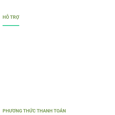
HỖ TRỢ
Giới Thiệu
Chính sách bảo mật
Điều khoản dịch vụ
Miễn trừ trách nhiệm
Quy định K8CC
Quyền riêng tư
PHƯƠNG THỨC THANH TOÁN