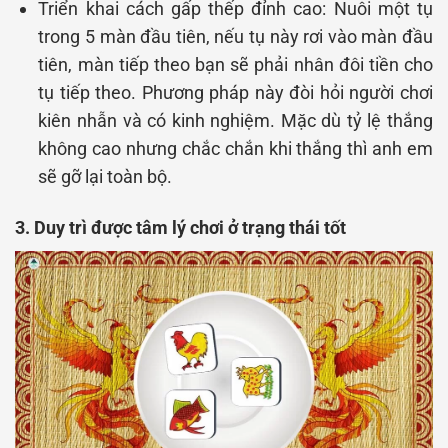
Triển khai cách gấp thếp đỉnh cao: Nuôi một tụ
trong 5 màn đầu tiên, nếu tụ này rơi vào màn đầu
tiên, màn tiếp theo bạn sẽ phải nhân đôi tiền cho
tụ tiếp theo. Phương pháp này đòi hỏi người chơi
kiên nhẫn và có kinh nghiệm. Mặc dù tỷ lệ thắng
không cao nhưng chắc chắn khi thắng thì anh em
sẽ gỡ lại toàn bộ.
3. Duy trì được tâm lý chơi ở trạng thái tốt