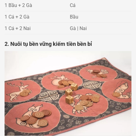
1 Bầu + 2 Gà
Cá
1 Cá + 2 Gà
Bầu
1 Cá + 2 Nai
Gà | Nai
2. Nuôi tụ bền vững kiếm tiền bền bỉ