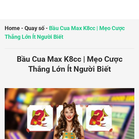
Home
-
Quay số
-
Bầu Cua Max K8cc | Mẹo Cược
Thắng Lớn Ít Người Biết
Bầu Cua Max K8cc | Mẹo Cược
Thắng Lớn Ít Người Biết