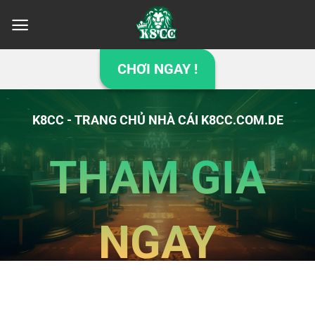
Bỏ
qua
nội
dung
CHƠI NGAY !
K8CC - TRANG CHỦ NHÀ CÁI K8CC.COM.DE
THAM GIA
NGAY