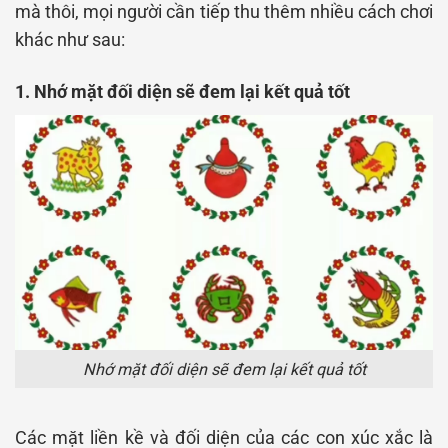
mà thôi, mọi người cần tiếp thu thêm nhiều cách chơi
khác như sau:
1. Nhớ mặt đối diện sẽ đem lại kết quả tốt
Nhớ mặt đối diện sẽ đem lại kết quả tốt
Các mặt liền kề và đối diện của các con xúc xắc là