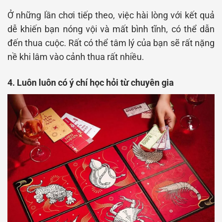
Ở những lần chơi tiếp theo, việc hài lòng với kết quả
dễ khiến bạn nóng vội và mất bình tĩnh, có thể dẫn
đến thua cuộc. Rất có thể tâm lý của bạn sẽ rất nặng
nề khi lâm vào cảnh thua rất nhiều.
4. Luôn luôn có ý chí học hỏi từ chuyên gia