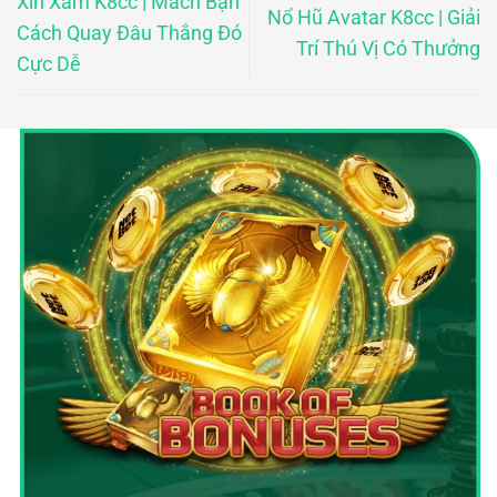
Xin Xăm K8cc | Mách Bạn
Nổ Hũ Avatar K8cc | Giải
Cách Quay Đâu Thắng Đó
Trí Thú Vị Có Thưởng
Cực Dễ