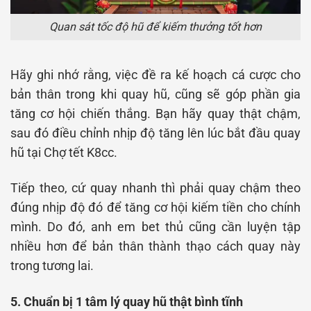
Quan sát tốc độ hũ để kiếm thưởng tốt hơn
Hãy ghi nhớ rằng, việc đề ra kế hoạch cá cược cho
bản thân trong khi quay hũ, cũng sẽ góp phần gia
tăng cơ hội chiến thắng. Bạn hãy quay thật chậm,
sau đó điều chỉnh nhịp độ tăng lên lúc bắt đầu quay
hũ tại Chợ tết K8cc.
Tiếp theo, cứ quay nhanh thì phải quay chậm theo
đúng nhịp độ đó để tăng cơ hội kiếm tiền cho chính
mình. Do đó, anh em bet thủ cũng cần luyện tập
nhiều hơn để bản thân thành thạo cách quay này
trong tương lai.
5. Chuẩn bị 1 tâm lý quay hũ thật bình tĩnh