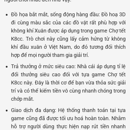
Đồ họa bắt mắt, sống động hàng đầu: Đồ hoạ 3D
đi cùng màu sắc của các đồ vật rất phù hợp với
không khí Xuân được áp dụng trong game Chợ tết
K8cc. Trò chơi này cũng lấy cảm hứng từ không
khí đầu xuân ở Việt Nam, do đó tương đối thích
hợp để mọi người tham gia giải trí.
Trả thưởng ở mức siêu cao: Nhà cái áp dụng tỉ lệ
đổi thưởng siêu cao đối với tựa game Chợ tết
K8cc này. Đây là thời cơ để bạn vừa thỏa sức giải
trí và có thể kiếm tiền vô cùng nhanh chóng trong
chớp mắt.
Giao dịch đa dạng: Hệ thống thanh toán tại tựa
game cũng đã được tối ưu hoá hoàn toàn. Nhằm
hỗ trợ người dùng thực hiện nạp rút tiền nhanh