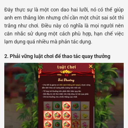
Đây thực sự là một con dao hai lưỡi, nó có thể giúp
anh em thắng lớn nhưng chỉ cần một chút sai sót thì
trắng như chơi. Điều này có nghĩa là mọi người nên
cân nhắc sử dụng một cách phù hợp, hạn chế việc
lạm dụng quá nhiều mà phản tác dụng.
2. Phải vững luật chơi để thao tác quay thưởng