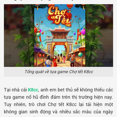
Tổng quát về tựa game Chợ tết K8cc
Tại nhà cái
K8cc
, anh em bet thủ sẽ không thiếu các
tựa game nổ hũ đình đám trên thị trường hiện nay.
Tuy nhiên, trò chơi Chợ tết K8cc lại tái hiện một
không gian sinh động và nhiều sắc màu của ngày