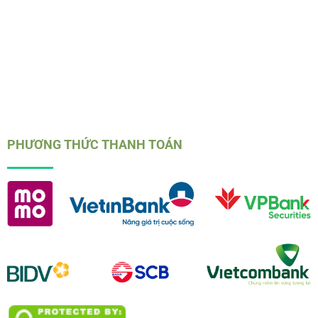
Miễn trừ trách nhiệm
Quy định K8CC
Quyền riêng tư
PHƯƠNG THỨC THANH TOÁN