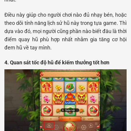
Điều này giúp cho người chơi nào đủ nhạy bén, hoặc
theo dõi tính năng lịch sử hũ này trong tựa game. Thì
dựa vào đó, mọi người cũng phần nào biết đâu là thời
điểm quay hũ phù hợp nhất nhằm gia tăng cơ hội
đem hũ về tay mình.
4. Quan sát tốc độ hũ để kiếm thưởng tốt hơn