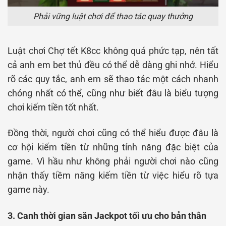
Phải vững luật chơi để thao tác quay thưởng
Luật chơi Chợ tết K8cc không quá phức tạp, nên tất
cả anh em bet thủ đều có thể dễ dàng ghi nhớ. Hiểu
rõ các quy tắc, anh em sẽ thao tác một cách nhanh
chóng nhất có thể, cũng như biết đâu là biểu tượng
chơi kiếm tiền tốt nhất.
Đồng thời, người chơi cũng có thể hiểu được đâu là
cơ hội kiếm tiền từ những tính năng đặc biệt của
game. Vì hầu như không phải người chơi nào cũng
nhận thấy tiềm năng kiếm tiền từ việc hiểu rõ tựa
game này.
3. Canh thời gian săn Jackpot tối ưu cho bản thân