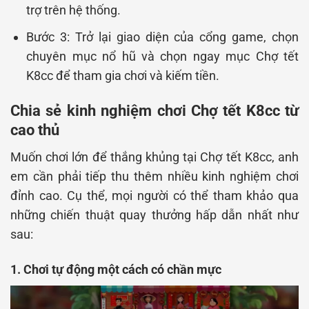
trợ trên hệ thống.
Bước 3: Trở lại giao diện của cổng game, chọn
chuyên mục nổ hũ và chọn ngay mục Chợ tết
K8cc để tham gia chơi và kiếm tiền.
Chia sẻ kinh nghiệm chơi Chợ tết K8cc từ
cao thủ
Muốn chơi lớn để thắng khủng tại Chợ tết K8cc, anh
em cần phải tiếp thu thêm nhiều kinh nghiệm chơi
đỉnh cao. Cụ thể, mọi người có thể tham khảo qua
những chiến thuật quay thưởng hấp dẫn nhất như
sau:
1. Chơi tự động một cách có chần mực