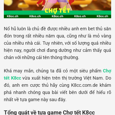
Nổ hũ luôn là chủ đề được nhiều anh em bet thủ săn
đón trong rất nhiều năm qua, cũng như là mỏ vàng
của nhiều nhà cái. Tuy nhiên, với số lượng quá nhiều
hiện nay, người chơi đang dường như cảm thấy quá
chán với những cái tên thông thường.
Khá may mắn, chúng ta đã có một siêu phẩm
Chợ
tết K8cc
vừa xuất hiện trên thị trường Việt Nam. Do
đó, anh em cược thủ hãy cùng K8cc.com.de khám
phá nhanh chóng qua bài viết bên dưới để hiểu rõ
nhất về tựa game này sau đây.
Tổng quát về tựa game Chợ tết K8cc