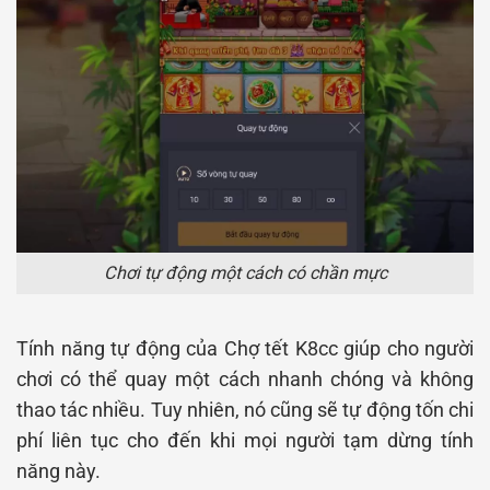
Chơi tự động một cách có chần mực
Tính năng tự động của Chợ tết K8cc giúp cho người
chơi có thể quay một cách nhanh chóng và không
thao tác nhiều. Tuy nhiên, nó cũng sẽ tự động tốn chi
phí liên tục cho đến khi mọi người tạm dừng tính
năng này.