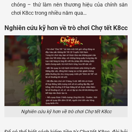
chóng – thứ làm nên thương hiệu của chính sân
chơi K8cc trong nhiều năm qua…
Nghiên cứu kỹ hơn về trò chơi Chợ tết K8cc
Nghiên cứu kỹ hơn về trò chơi Chợ tết K8cc
Để có thể biết cách kiếm tiền từ Chợ tết K8cc, đòi hỏi