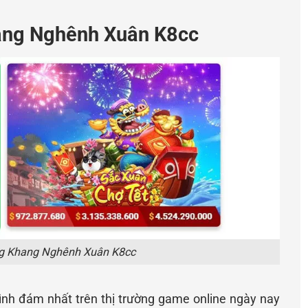
hang Nghênh Xuân K8cc
ang Khang Nghênh Xuân K8cc
nh đám nhất trên thị trường game online ngày nay