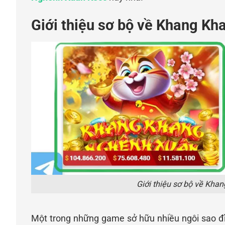
Giới thiệu sơ bộ về Khang K
Giới thiệu sơ bộ về Kh
Một trong những game sở hữu nhiều ngôi sao đì