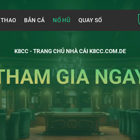
 THAO
BẮN CÁ
NỔ HŨ
QUAY SỐ
K8CC - TRANG CHỦ NHÀ CÁI K8CC.COM.DE
THAM GIA NGA