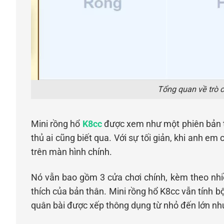
Tổng quan về trò c
Mini rồng hổ
K8cc
được xem như một phiên bản t
thủ ai cũng biết qua. Với sự tối giản, khi anh e
trên màn hình chính.
Nó vẫn bao gồm 3 cửa chơi chính, kèm theo nhi
thích của bản thân. Mini rồng hổ K8cc vẫn tính b
quân bài được xếp thông dụng từ nhỏ đến lớn như 