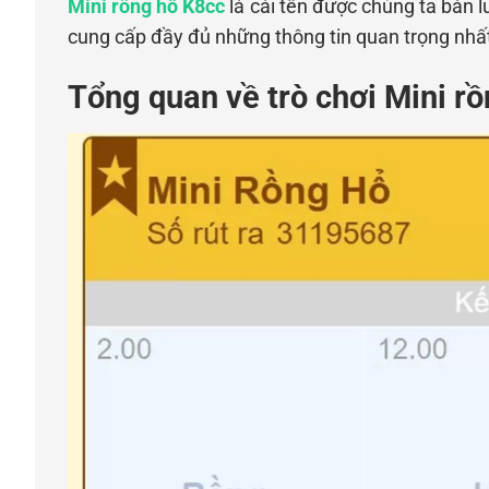
Mini rồng hổ K8cc
là cái tên được chúng ta bàn l
cung cấp đầy đủ những thông tin quan trọng nhấ
Tổng quan về trò chơi Mini r