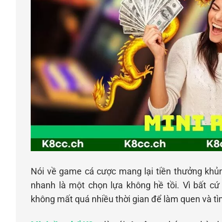
Nói về game cá cược mang lại tiền thưởng khủ
nhanh là một chọn lựa không hề tồi. Vì bất c
không mất quá nhiều thời gian để làm quen và tì