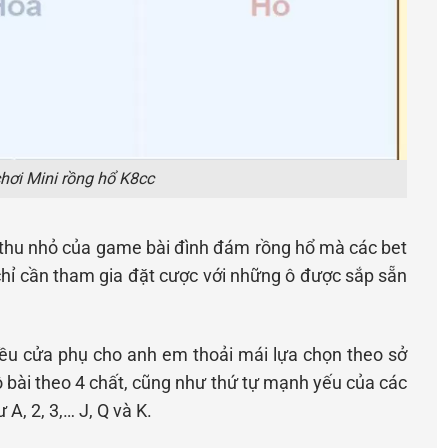
hơi Mini rồng hổ K8cc
hu nhỏ của game bài đình đám rồng hổ mà các bet
m chỉ cần tham gia đặt cược với những ô được sắp sẵn
ều cửa phụ cho anh em thoải mái lựa chọn theo sở
ộ bài theo 4 chất, cũng như thứ tự mạnh yếu của các
A, 2, 3,… J, Q và K.