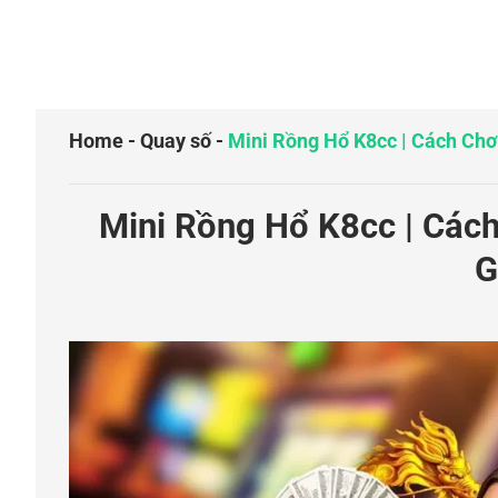
Home
-
Quay số
-
Mini Rồng Hổ K8cc | Cách Ch
Mini Rồng Hổ K8cc | Các
G