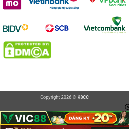
Copyright 2026 ©
K8CC