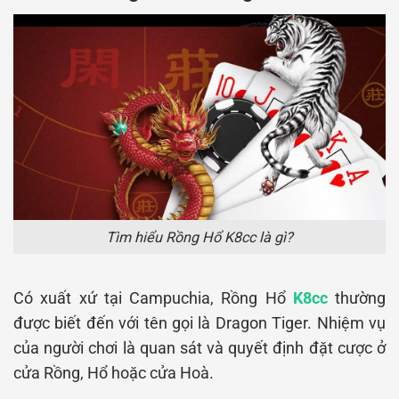
Tìm hiểu Rồng Hổ K8cc là gì?
Có xuất xứ tại Campuchia, Rồng Hổ
K8cc
thường
được biết đến với tên gọi là Dragon Tiger. Nhiệm vụ
của người chơi là quan sát và quyết định đặt cược ở
cửa Rồng, Hổ hoặc cửa Hoà.