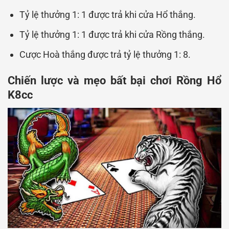
Tỷ lệ thưởng 1: 1 được trả khi cửa Hổ thắng.
Tỷ lệ thưởng 1: 1 được trả khi cửa Rồng thắng.
Cược Hoà thắng được trả tỷ lệ thưởng 1: 8.
Chiến lược và mẹo bất bại chơi Rồng Hổ
K8cc