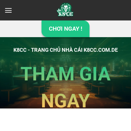
Bỏ
qua
nội
dung
CHƠI NGAY !
K8CC - TRANG CHỦ NHÀ CÁI K8CC.COM.DE
THAM GIA
NGAY