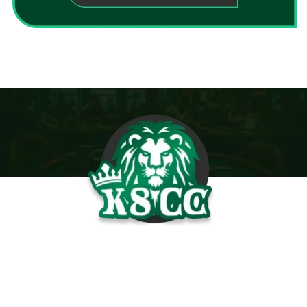
K8CC
là một trong những nhà cái lớn và uy tín trên thị
trường Việt Nam hiện nay. Với đa dạng các sản phẩm