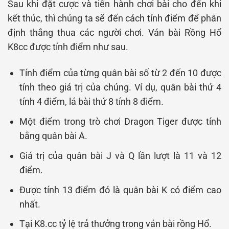
Sau khi đặt cược và tiến hành chơi bài cho đến khi
kết thúc, thì chúng ta sẽ đến cách tính điểm để phân
định thắng thua các người chơi. Ván bài Rồng Hổ
K8cc được tính điểm như sau.
Tính điểm của từng quân bài số từ 2 đến 10 được
tính theo giá trị của chúng. Ví dụ, quân bài thứ 4
tính 4 điểm, lá bài thứ 8 tính 8 điểm.
Một điểm trong trò chơi Dragon Tiger được tính
bằng quân bài A.
Giá trị của quân bài J và Q lần lượt là 11 và 12
điểm.
Được tính 13 điểm đó là quân bài K có điểm cao
nhất.
Tại K8.cc tỷ lệ trả thưởng trong ván bài rồng Hổ.