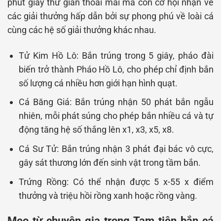
phút giây thư giãn thoải mái mà còn cơ hội nhận về
các giải thưởng hấp dẫn bởi sự phong phú về loài cá
cùng các hệ số giải thưởng khác nhau.
Tử Kim Hồ Lô: Bắn trúng trong 5 giây, pháo đài
biến trở thành Pháo Hồ Lô, cho phép chỉ định bắn
số lượng cá nhiều hơn giới hạn hình quạt.
Cá Băng Giá: Bắn trúng nhận 50 phát bắn ngẫu
nhiên, mỗi phát súng cho phép bắn nhiều cá và tự
động tăng hệ số thắng lên x1, x3, x5, x8.
Cá Sư Tử: Bắn trúng nhận 3 phát đại bác vô cực,
gây sát thương lớn đến sinh vật trong tầm bắn.
Trứng Rồng: Có thể nhận được 5 x-55 x điểm
thưởng và triệu hồi rồng xanh hoặc rồng vàng.
Mẹo từ chuyên gia trong Tam tiên bắn cá