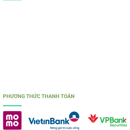
Giới Thiệu
Chính sách bảo mật
Điều khoản dịch vụ
Miễn trừ trách nhiệm
Quy định K8CC
Quyền riêng tư
PHƯƠNG THỨC THANH TOÁN