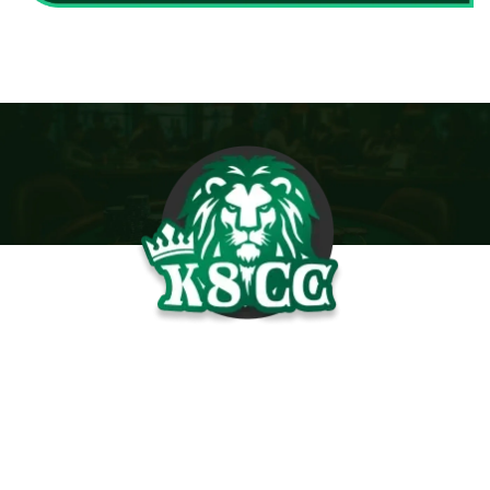
K8CC
là một trong những nhà cái lớn và uy tín trên thị
trường Việt Nam hiện nay. Với đa dạng các sản phẩm
giải trí, chương trình khuyến mãi hấp dẫn và phương
thức giao dịch tiện lợi, sân chơi này đã thu hút được sự