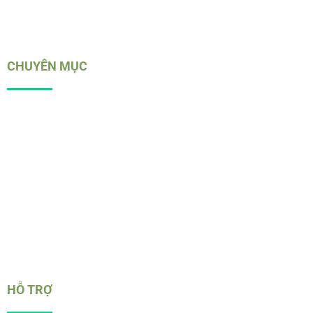
quan tâm của đông đảo người chơi.
CHUYÊN MỤC
Game Bài
Thể Thao
Bắn Cá
Nổ Hũ
Quay Số
HỖ TRỢ