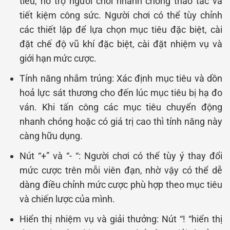
tiêu, hỗ trợ người chơi nhanh chóng thao tác và
tiết kiệm công sức. Người chơi có thể tùy chỉnh
các thiết lập để lựa chọn mục tiêu đặc biệt, cài
đặt chế độ vũ khí đặc biệt, cài đặt nhiệm vụ và
giới hạn mức cược.
Tính năng nhắm trúng: Xác định mục tiêu và dồn
hoả lực sát thương cho đến lúc mục tiêu bị hạ đo
ván. Khi tấn công các mục tiêu chuyển động
nhanh chóng hoặc có giá trị cao thì tính năng này
càng hữu dụng.
Nút “+” và “- “: Người chơi có thể tùy ý thay đổi
mức cược trên mỗi viên đạn, nhờ vậy có thể dễ
dàng điều chỉnh mức cược phù hợp theo mục tiêu
và chiến lược của mình.
Hiển thị nhiệm vụ và giải thưởng: Nút “! “hiển thị