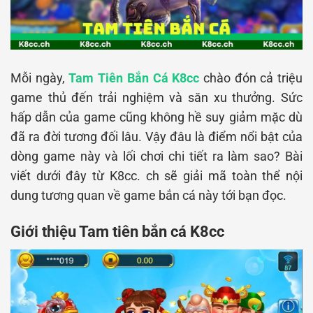
Mỗi ngày,
Tam Tiên Bắn Cá K8cc
chào đón cả triệu
game thủ đến trải nghiệm và săn xu thưởng. Sức
hấp dẫn của game cũng không hề suy giảm mặc dù
đã ra đời tương đối lâu. Vậy đâu là điểm nổi bật của
dòng game này và lối chơi chi tiết ra làm sao? Bài
viết dưới đây từ K8cc. ch sẽ giải mã toàn thể nội
dung tương quan về game bắn cá này tới bạn đọc.
Giới thiệu Tam tiên bắn cá K8cc