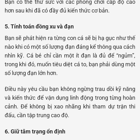
Bạn có thể thử sức với các phòng chơi cấp độ cao
hơn sau khi đã có đầy đủ kiến thức cơ bản.
5. Tính toán đồng xu và đạn
Bạn sẽ phát hiện ra từng con cá sẽ bị hạ gục như thế
nào khi có một số lượng đạn đáng kể thông qua cách
nhìn kỹ. Cá bé chỉ cần một ít đạn là đủ để “ngủm”,
trong khi đó, muốn tiêu diệt cá to, bạn phải dùng một
số lượng đạn lớn hơn.
Điều này yêu cầu bạn không ngừng trau dồi kỹ năng
và kiến thức để vận dụng linh động trong từng hoàn
cảnh. Để không bị xao nhãng khi tham dự trận thi
đấu, cần tập trung cao độ.
6. Giữ tâm trạng ổn định