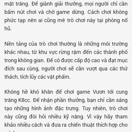
mặt trăng. Để giành giải thưởng, mọi người chỉ cần
bấm nút chơi và chờ game dừng. Cách chơi không
phức tạp nên ai cũng mê trò chơi này tại phòng nổ
hũ.
Nền tảng của trò chơi thường là những môi trường
khác nhau, từ khu vực rừng rậm đến các thành phố
trong không gian. Để có được cấp độ cao và đạt mục
đích sau cùng, người chơi sẽ cần vượt qua các thử
thách, tích lũy các vật phẩm.
Không hề khó khăn để chơi game Vươn tới cung
trăng K8cc. Để nhận phần thưởng, bạn chỉ cần sáng
tạo những hình ảnh đặc trưng. Tuy nhiên, trò chơi
này cũng đòi hỏi nhiều kỹ năng. Vì vậy hãy tham
khảo nhiều cách và đưa ra chiến thuật thích hợp cho