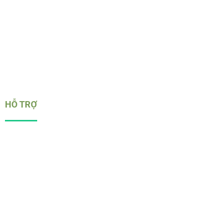
Thể Thao
Bắn Cá
Nổ Hũ
Quay Số
HỖ TRỢ
Giới Thiệu
Chính sách bảo mật
Điều khoản dịch vụ
Miễn trừ trách nhiệm