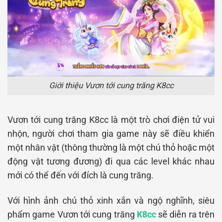
Giới thiệu Vươn tới cung trăng K8cc
Vươn tới cung trăng K8cc là một trò chơi điện tử vui
nhộn, người chơi tham gia game này sẽ điều khiển
một nhân vật (thông thường là một chú thỏ hoặc một
động vật tương đương) đi qua các level khác nhau
mới có thể đến với đích là cung trăng.
Với hình ảnh chú thỏ xinh xắn và ngộ nghĩnh, siêu
phẩm game Vươn tới cung trăng
K8cc
sẽ diễn ra trên