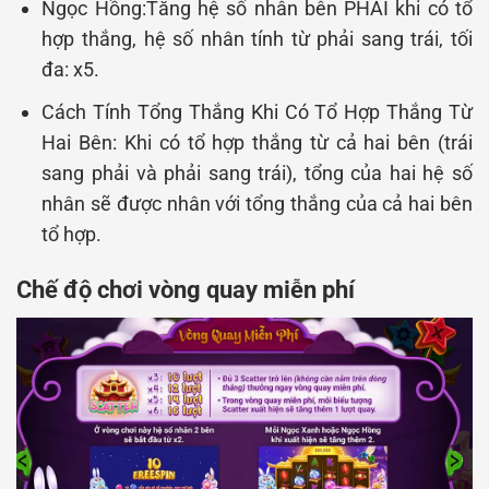
Ngọc Hồng:Tăng hệ số nhân bên PHẢI khi có tổ
hợp thắng, hệ số nhân tính từ phải sang trái, tối
đa: x5.
Cách Tính Tổng Thắng Khi Có Tổ Hợp Thắng Từ
Hai Bên: Khi có tổ hợp thắng từ cả hai bên (trái
sang phải và phải sang trái), tổng của hai hệ số
nhân sẽ được nhân với tổng thắng của cả hai bên
tổ hợp.
Chế độ chơi vòng quay miễn phí