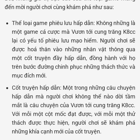
đến mời người chơi cùng khám phá như sau:
Thể loại game phiêu lưu hấp dẫn: Không những là
một game cá cược mà Vươn tới cung trăng K8cc
lại có yếu tố phiêu lưu mạo hiểm. Người chơi sẽ
được hoá thân vào những nhân vật thông qua
một cốt truyện đầy hấp dẫn, đồng hành với họ
trên bước đường chinh phục những thách thức và
mục đích mới.
Cốt truyện hấp dẫn: Một trong những câu chuyện
hấp dẫn mà người chơi không thể nào dời tầm
mắt là câu chuyện của Vươn tới cung trăng K8cc.
Với mỗi một cột mốc đạt được, với mỗi một thử
thách được thực hiện, người chơi sẽ khám phá
những khía cạnh mới của cốt truyện.