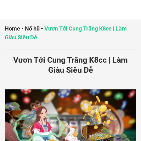
Home
-
Nổ hũ
-
Vươn Tới Cung Trăng K8cc | Làm
Giàu Siêu Dễ
Vươn Tới Cung Trăng K8cc | Làm
Giàu Siêu Dễ