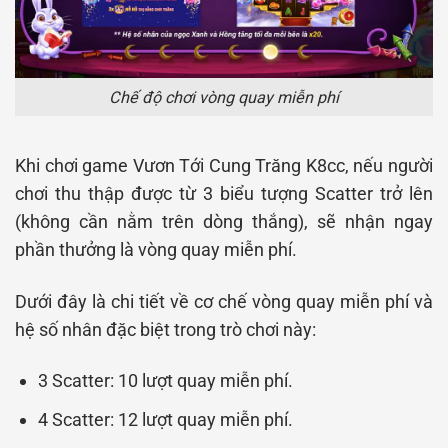
Chế độ chơi vòng quay miễn phí
Khi chơi game Vươn Tới Cung Trăng K8cc, nếu người
chơi thu thập được từ 3 biểu tượng Scatter trở lên
(không cần nằm trên dòng thắng), sẽ nhận ngay
phần thưởng là vòng quay miễn phí.
Dưới đây là chi tiết về cơ chế vòng quay miễn phí và
hệ số nhân đặc biệt trong trò chơi này:
3 Scatter: 10 lượt quay miễn phí.
4 Scatter: 12 lượt quay miễn phí.