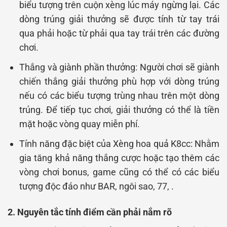
biểu tượng trên cuộn xèng lúc máy ngừng lại. Các
dòng trúng giải thưởng sẽ được tính từ tay trái
qua phải hoặc từ phải qua tay trái trên các đường
chơi.
Thắng và giành phần thưởng: Người chơi sẽ giành
chiến thắng giải thưởng phù hợp với dòng trúng
nếu có các biểu tượng trùng nhau trên một dòng
trúng. Để tiếp tục chơi, giải thưởng có thể là tiền
mặt hoặc vòng quay miễn phí.
Tính năng đặc biệt của Xèng hoa quả K8cc: Nhằm
gia tăng khả năng thắng cược hoặc tạo thêm các
vòng chơi bonus, game cũng có thể có các biểu
tượng độc đáo như BAR, ngôi sao, 77, .
2. Nguyên tắc tính điểm cần phải nắm rõ