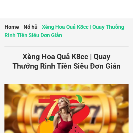
Home
-
Nổ hũ
-
Xèng Hoa Quả K8cc | Quay Thưởng
Rinh Tiền Siêu Đơn Giản
Xèng Hoa Quả K8cc | Quay
Thưởng Rinh Tiền Siêu Đơn Giản