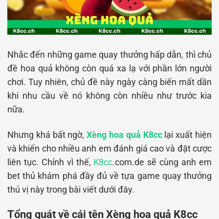
Nhắc đến những game quay thưởng hấp dẫn, thì chủ
đề hoa quả không còn quá xa lạ với phần lớn người
chơi. Tuy nhiên, chủ đề này ngày càng biến mất dần
khi nhu cầu về nó không còn nhiều như trước kia
nữa.
Nhưng khá bất ngờ,
Xèng hoa quả K8cc
lại xuất hiện
và khiến cho nhiều anh em đánh giá cao và đặt cược
liên tục. Chính vì thế,
K8cc
.com.de sẽ cùng anh em
bet thủ khám phá đầy đủ về tựa game quay thưởng
thú vị này trong bài viết dưới đây.
Tổng quát về cái tên Xèng hoa quả K8cc