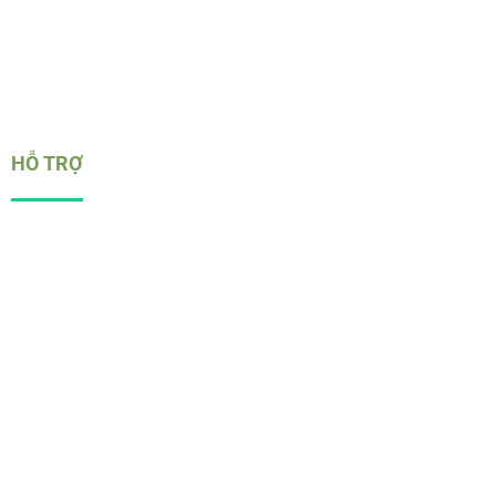
Nổ Hũ
Quay Số
HỖ TRỢ
Giới Thiệu
Chính sách bảo mật
Điều khoản dịch vụ
Miễn trừ trách nhiệm
Quy định K8CC
Quyền riêng tư