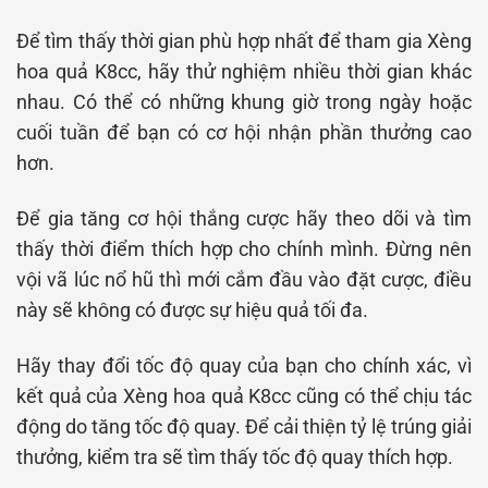
Để tìm thấy thời gian phù hợp nhất để tham gia Xèng
hoa quả K8cc, hãy thử nghiệm nhiều thời gian khác
nhau. Có thể có những khung giờ trong ngày hoặc
cuối tuần để bạn có cơ hội nhận phần thưởng cao
hơn.
Để gia tăng cơ hội thắng cược hãy theo dõi và tìm
thấy thời điểm thích hợp cho chính mình. Đừng nên
vội vã lúc nổ hũ thì mới cắm đầu vào đặt cược, điều
này sẽ không có được sự hiệu quả tối đa.
Hãy thay đổi tốc độ quay của bạn cho chính xác, vì
kết quả của Xèng hoa quả K8cc cũng có thể chịu tác
động do tăng tốc độ quay. Để cải thiện tỷ lệ trúng giải
thưởng, kiểm tra sẽ tìm thấy tốc độ quay thích hợp.