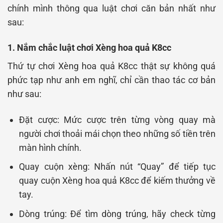
chính mình thông qua luật chơi căn bản nhất như
sau:
1. Nắm chắc luật chơi Xèng hoa quả K8cc
Thứ tự chơi Xèng hoa quả K8cc thật sự không quá
phức tạp như anh em nghĩ, chỉ cần thao tác cơ bản
như sau:
Đặt cược: Mức cược trên từng vòng quay mà
người chơi thoải mái chọn theo những số tiền trên
màn hình chính.
Quay cuộn xèng: Nhấn nút “Quay” để tiếp tục
quay cuộn Xèng hoa quả K8cc để kiếm thưởng về
tay.
Dòng trúng: Để tìm dòng trúng, hãy check từng