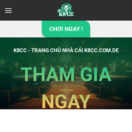
Bỏ
qua
nội
dung
CHƠI NGAY !
K8CC - TRANG CHỦ NHÀ CÁI K8CC.COM.DE
THAM GIA
NGAY