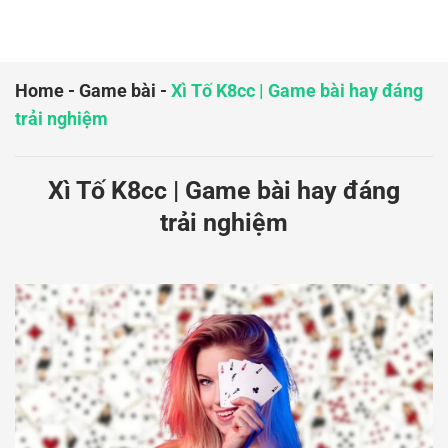
Home
-
Game bài
-
Xì Tố K8cc | Game bài hay đáng
trải nghiệm
Xì Tố K8cc | Game bài hay đáng
trải nghiệm