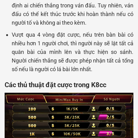
định ai chiến thắng trong ván đấu. Tuy nhiên, ván
đấu có thể kết thúc trước khi hoàn thành nếu có
người tố và không ai theo kèm.
Vượt qua 4 vòng đặt cược, nếu trên bàn bài có
nhiều hơn 1 người chơi, thì người này sẽ lật tất cả
quân bài của mình lên và thực hiện so sánh.
Người chiến thắng sẽ được phép nhận tất cả tổng
số nếu là người có lá bài lớn nhất.
Các thủ thuật đặt cược trong K8cc