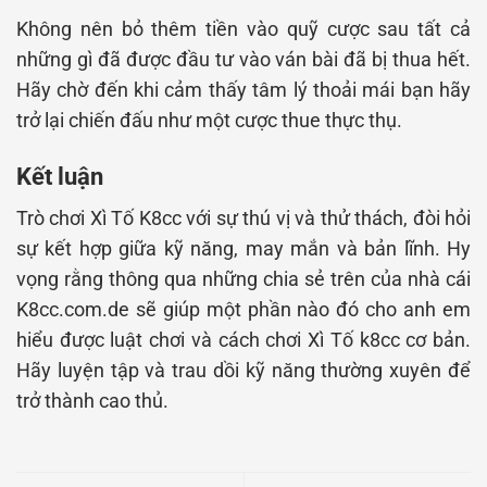
Không nên bỏ thêm tiền vào quỹ cược sau tất cả
những gì đã được đầu tư vào ván bài đã bị thua hết.
Hãy chờ đến khi cảm thấy tâm lý thoải mái bạn hãy
trở lại chiến đấu như một cược thue thực thụ.
Kết luận
Trò chơi Xì Tố K8cc với sự thú vị và thử thách, đòi hỏi
sự kết hợp giữa kỹ năng, may mắn và bản lĩnh. Hy
vọng rằng thông qua những chia sẻ trên của nhà cái
K8cc.com.de sẽ giúp một phần nào đó cho anh em
hiểu được luật chơi và cách chơi Xì Tố k8cc cơ bản.
Hãy luyện tập và trau dồi kỹ năng thường xuyên để
trở thành cao thủ.