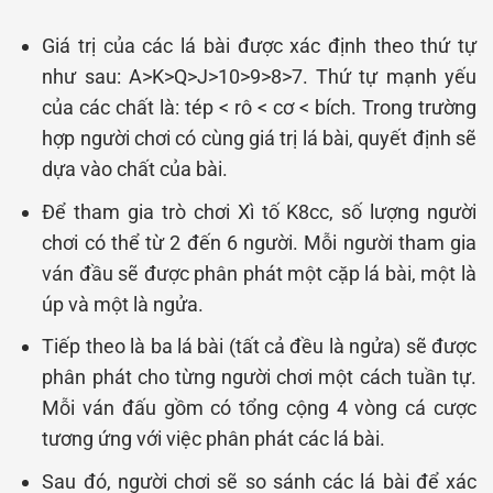
Giá trị của các lá bài được xác định theo thứ tự
như sau: A>K>Q>J>10>9>8>7. Thứ tự mạnh yếu
của các chất là: tép < rô < cơ < bích. Trong trường
hợp người chơi có cùng giá trị lá bài, quyết định sẽ
dựa vào chất của bài.
Để tham gia trò chơi Xì tố K8cc, số lượng người
chơi có thể từ 2 đến 6 người. Mỗi người tham gia
ván đầu sẽ được phân phát một cặp lá bài, một là
úp và một là ngửa.
Tiếp theo là ba lá bài (tất cả đều là ngửa) sẽ được
phân phát cho từng người chơi một cách tuần tự.
Mỗi ván đấu gồm có tổng cộng 4 vòng cá cược
tương ứng với việc phân phát các lá bài.
Sau đó, người chơi sẽ so sánh các lá bài để xác