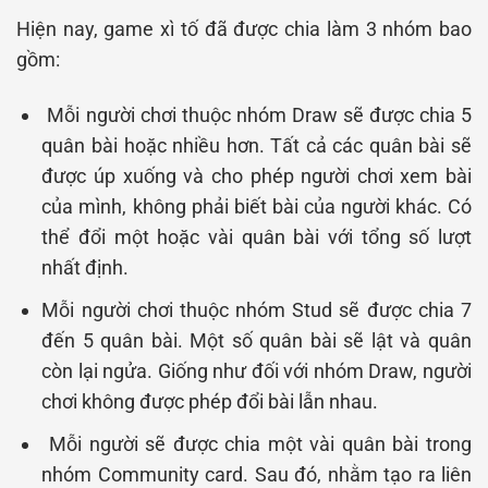
Hiện nay, game xì tố đã được chia làm 3 nhóm bao
gồm:
Mỗi người chơi thuộc nhóm Draw sẽ được chia 5
quân bài hoặc nhiều hơn. Tất cả các quân bài sẽ
được úp xuống và cho phép người chơi xem bài
của mình, không phải biết bài của người khác. Có
thể đổi một hoặc vài quân bài với tổng số lượt
nhất định.
Mỗi người chơi thuộc nhóm Stud sẽ được chia 7
đến 5 quân bài. Một số quân bài sẽ lật và quân
còn lại ngửa. Giống như đối với nhóm Draw, người
chơi không được phép đổi bài lẫn nhau.
Mỗi người sẽ được chia một vài quân bài trong
nhóm Community card. Sau đó, nhằm tạo ra liên