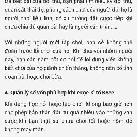
Để biết bài của đối thủ, bạn phải tìm hiểu kỹ đối thủ,
quan sát thái độ, phong cách chơi của người đó: họ là
người chơi liều lĩnh, có xu hướng đặt cược tiếp khi
chưa chia đủ quân bài hay là người cẩn thận. …
Với những người mới tập chơi, bạn sẽ không thể
đoán trước lối chơi của họ. Khi chơi với nhóm người
này, bạn cần nắm bắt cơ hội để lợi dụng việc không
biết chơi của họ giành chiến thắng, không nên cố tình
đoán bài hoặc chơi bừa.
4. Quản lý số vốn phù hợp khi cược Xì tố K8cc
Khi đang học hỏi hoặc tập chơi, không bao giờ nên
cho phép bản thân đầu tư quá nhiều vào những ván
cược khi bạn thật sự chưa chơi tốt hoặc hôm đó
không may mắn.