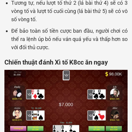
Tương tự, nếu lượt tố thứ 2 (lá bài thứ 4) sẽ có 3
vòng tố và lượt tố cuối cùng (lá bài thứ 5) sẽ có vô
số vòng tố.
Để bảo toàn số tiền cược ban đầu, người chơi có
thể ra lệnh úp bỏ nếu ván quá yếu và thấp hơn so
với đối thủ cược.
Chiến thuật đánh Xì tố K8cc ăn ngay