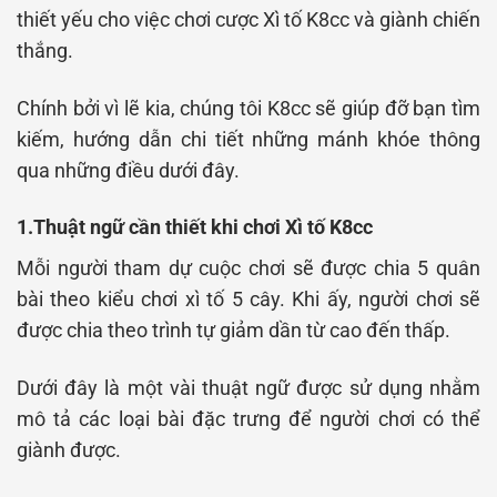
thiết yếu cho việc chơi cược Xì tố K8cc và giành chiến
thắng.
Chính bởi vì lẽ kia, chúng tôi K8cc sẽ giúp đỡ bạn tìm
kiếm, hướng dẫn chi tiết những mánh khóe thông
qua những điều dưới đây.
1.Thuật ngữ cần thiết khi chơi Xì tố K8cc
Mỗi người tham dự cuộc chơi sẽ được chia 5 quân
bài theo kiểu chơi xì tố 5 cây. Khi ấy, người chơi sẽ
được chia theo trình tự giảm dần từ cao đến thấp.
Dưới đây là một vài thuật ngữ được sử dụng nhằm
mô tả các loại bài đặc trưng để người chơi có thể
giành được.