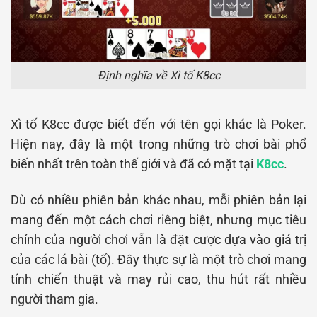
Định nghĩa về Xì tố K8cc
Xì tố K8cc được biết đến với tên gọi khác là Poker.
Hiện nay, đây là một trong những trò chơi bài phổ
biến nhất trên toàn thế giới và đã có mặt tại
K8cc
.
Dù có nhiều phiên bản khác nhau, mỗi phiên bản lại
mang đến một cách chơi riêng biệt, nhưng mục tiêu
chính của người chơi vẫn là đặt cược dựa vào giá trị
của các lá bài (tố). Đây thực sự là một trò chơi mang
tính chiến thuật và may rủi cao, thu hút rất nhiều
người tham gia.