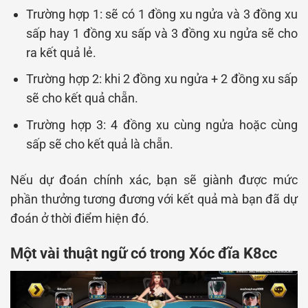
Trường hợp 1: sẽ có 1 đồng xu ngửa và 3 đồng xu
sấp hay 1 đồng xu sấp và 3 đồng xu ngửa sẽ cho
ra kết quả lẻ.
Trường hợp 2: khi 2 đồng xu ngửa + 2 đồng xu sấp
sẽ cho kết quả chẵn.
Trường hợp 3: 4 đồng xu cùng ngửa hoặc cùng
sấp sẽ cho kết quả là chẵn.
Nếu dự đoán chính xác, bạn sẽ giành được mức
phần thưởng tương đương với kết quả mà bạn đã dự
đoán ở thời điểm hiện đó.
Một vài thuật ngữ có trong Xóc đĩa K8cc