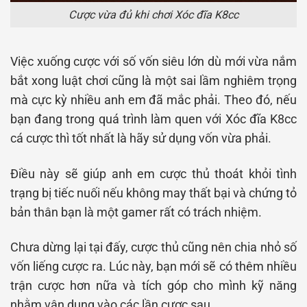
Cược vừa đủ khi chơi Xóc đĩa K8cc
Việc xuống cược với số vốn siêu lớn dù mới vừa nắm
bắt xong luật chơi cũng là một sai lầm nghiêm trọng
mà cực kỳ nhiều anh em đã mắc phải. Theo đó, nếu
bạn đang trong quá trình làm quen với Xóc đĩa K8cc
cá cược thì tốt nhất là hãy sử dụng vốn vừa phải.
Điều này sẽ giúp anh em cược thủ thoát khỏi tình
trạng bị tiếc nuối nếu không may thất bại và chứng tỏ
bản thân bạn là một gamer rất có trách nhiệm.
Chưa dừng lại tại đấy, cược thủ cũng nên chia nhỏ số
vốn liếng cược ra. Lúc này, bạn mới sẽ có thêm nhiều
trận cược hơn nữa và tích góp cho mình kỹ năng
nhằm vận dụng vào các lần cược sau.