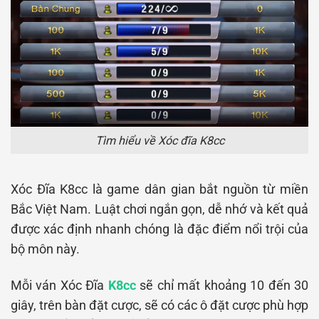
Tìm hiểu về Xóc đĩa K8cc
Xóc Đĩa K8cc là game dân gian bắt nguồn từ miền
Bắc Việt Nam. Luật chơi ngắn gọn, dễ nhớ và kết quả
được xác định nhanh chóng là đặc điểm nổi trội của
bộ môn này.
Mỗi ván Xóc Đĩa
K8cc
sẽ chỉ mất khoảng 10 đến 30
giây, trên bàn đặt cược, sẽ có các ô đặt cược phù hợp