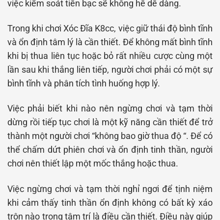
việc kiểm soát tiền bạc sẽ không hề dễ dàng.
Trong khi chơi Xóc Đĩa K8cc, việc giữ thái độ bình tĩnh
và ổn định tâm lý là cần thiết. Để không mất bình tĩnh
khi bị thua liên tục hoặc bỏ rất nhiều cược cùng một
lần sau khi thắng liên tiếp, người chơi phải có một sự
bình tĩnh và phân tích tình huống hợp lý.
Việc phải biết khi nào nên ngừng chơi và tạm thời
dừng rồi tiếp tục chơi là một kỹ năng cần thiết để trở
thành một người chơi “không bao giờ thua độ “. Để có
thể chấm dứt phiên chơi và ổn định tinh thần, người
chơi nên thiết lập một mốc thắng hoặc thua.
Việc ngừng chơi và tạm thời nghỉ ngơi để tịnh niệm
khi cảm thấy tinh thần ổn định không có bất kỳ xáo
trộn nào trong tâm trí là điều cần thiết. Điều này giúp