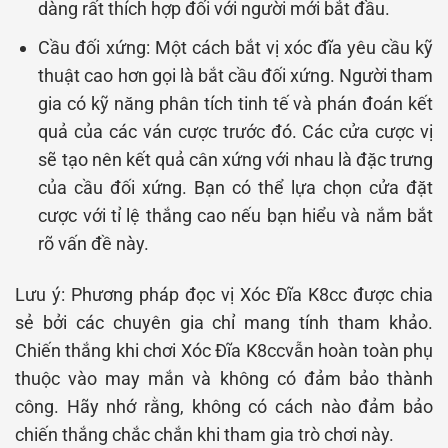
dàng rất thích hợp đối với người mới bắt đầu.
Cầu đối xứng: Một cách bắt vị xóc đĩa yêu cầu kỹ
thuật cao hơn gọi là bắt cầu đối xứng. Người tham
gia có kỹ năng phân tích tinh tế và phán đoán kết
quả của các ván cược trước đó. Các cửa cược vị
sẽ tạo nên kết quả cân xứng với nhau là đặc trưng
của cầu đối xứng. Bạn có thể lựa chọn cửa đặt
cược với tỉ lệ thắng cao nếu bạn hiểu và nắm bắt
rõ vấn đề này.
Lưu ý: Phương pháp đọc vị Xóc Đĩa K8cc được chia
sẻ bởi các chuyên gia chỉ mang tính tham khảo.
Chiến thắng khi chơi Xóc Đĩa K8ccvẫn hoàn toàn phụ
thuộc vào may mắn và không có đảm bảo thành
công. Hãy nhớ rằng, không có cách nào đảm bảo
chiến thắng chắc chắn khi tham gia trò chơi này.