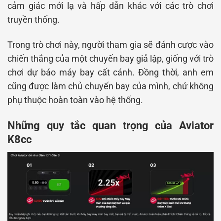
cảm giác mới lạ và hấp dẫn khác với các trò chơi
truyền thống.
Trong trò chơi này, người tham gia sẽ đánh cược vào
chiến thắng của một chuyến bay giả lập, giống với trò
chơi dự báo máy bay cất cánh. Đồng thời, anh em
cũng được làm chủ chuyến bay của mình, chứ không
phụ thuộc hoàn toàn vào hệ thống.
Những quy tắc quan trọng của Aviator
K8cc