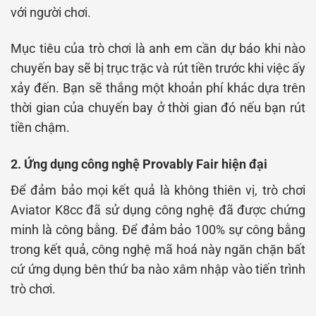
với người chơi.
Mục tiêu của trò chơi là anh em cần dự báo khi nào
chuyến bay sẽ bị trục trặc và rút tiền trước khi việc ấy
xảy đến. Bạn sẽ thắng một khoản phí khác dựa trên
thời gian của chuyến bay ở thời gian đó nếu bạn rút
tiền chậm.
2. Ứng dụng công nghệ Provably Fair hiện đại
Để đảm bảo mọi kết quả là không thiên vị, trò chơi
Aviator K8cc đã sử dụng công nghệ đã được chứng
minh là công bằng. Để đảm bảo 100% sự công bằng
trong kết quả, công nghệ mã hoá này ngăn chặn bất
cứ ứng dụng bên thứ ba nào xâm nhập vào tiến trình
trò chơi.