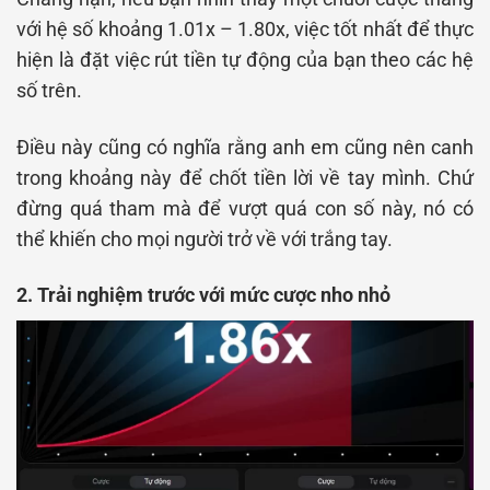
với hệ số khoảng 1.01x – 1.80x, việc tốt nhất để thực
hiện là đặt việc rút tiền tự động của bạn theo các hệ
số trên.
Điều này cũng có nghĩa rằng anh em cũng nên canh
trong khoảng này để chốt tiền lời về tay mình. Chứ
đừng quá tham mà để vượt quá con số này, nó có
thể khiến cho mọi người trở về với trắng tay.
2. Trải nghiệm trước với mức cược nho nhỏ