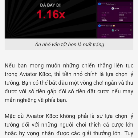
Ăn nhỏ vẫn tốt hơn là mất trắng
Nếu bạn mong muốn những chiến thắng liên tục
trong Aviator K8cc, thì tiền nhỏ chính là lựa chọn lý
tưởng. Bạn có thể bắt đầu một vòng chơi ngắn và thu
được với số tiền gấp đôi số tiền đặt cược nếu may
mắn nghiêng về phía bạn.
Mặc dù Aviator K8cc không phải là sự lựa chọn lý
tưởng đối với những người chơi thích cá cược lớn
hoặc hy vọng nhận được các giải thưởng lớn. Tuy