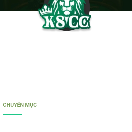
K8CC
là một trong những nhà cái lớn và uy tín trên thị
trường Việt Nam hiện nay. Với đa dạng các sản phẩm
giải trí, chương trình khuyến mãi hấp dẫn và phương
thức giao dịch tiện lợi, sân chơi này đã thu hút được sự
quan tâm của đông đảo người chơi.
CHUYÊN MỤC
Game Bài