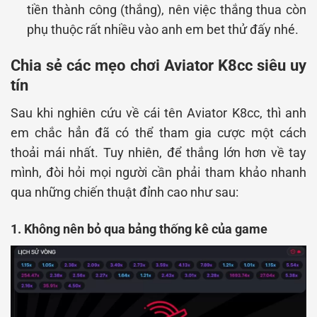
tiền thành công (thắng), nên việc thắng thua còn
phụ thuộc rất nhiều vào anh em bet thử đấy nhé.
Chia sẻ các mẹo chơi Aviator K8cc siêu uy
tín
Sau khi nghiên cứu về cái tên Aviator K8cc, thì anh
em chắc hẳn đã có thể tham gia cược một cách
thoải mái nhất. Tuy nhiên, để thắng lớn hơn về tay
mình, đòi hỏi mọi người cần phải tham khảo nhanh
qua những chiến thuật đỉnh cao như sau:
1. Không nên bỏ qua bảng thống kê của game