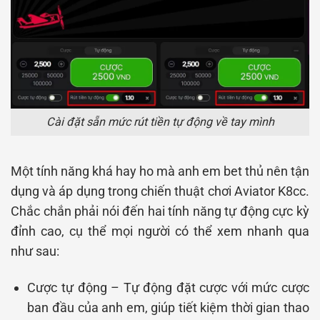
Cài đặt sẵn mức rút tiền tự động về tay mình
Một tính năng khá hay ho mà anh em bet thủ nên tận
dụng và áp dụng trong chiến thuật chơi Aviator K8cc.
Chắc chắn phải nói đến hai tính năng tự động cực kỳ
đỉnh cao, cụ thể mọi người có thể xem nhanh qua
như sau:
Cược tự động – Tự động đặt cược với mức cược
ban đầu của anh em, giúp tiết kiệm thời gian thao