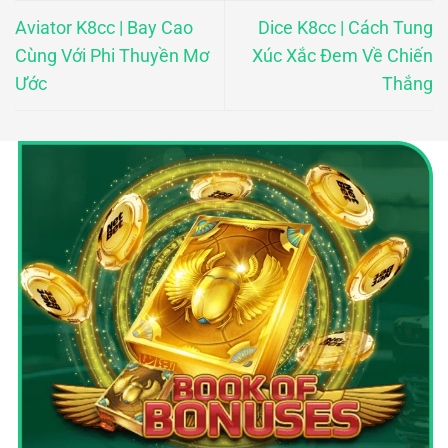
Aviator K8cc | Bay Cao
Dice K8cc | Cách Tung
Cùng Với Phi Thuyền Mơ
Xúc Xắc Đem Về Chiến
Ước
Thắng