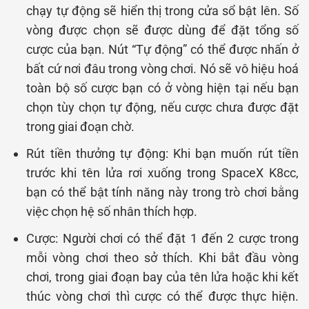
chạy tự động sẽ hiển thị trong cửa sổ bật lên. Số
vòng được chọn sẽ được dùng để đặt tổng số
cược của bạn. Nút “Tự động” có thể được nhấn ở
bất cứ nơi đâu trong vòng chơi. Nó sẽ vô hiệu hoá
toàn bộ số cược bạn có ở vòng hiện tại nếu bạn
chọn tùy chọn tự động, nếu cược chưa được đặt
trong giai đoạn chờ.
Rút tiền thưởng tự động: Khi bạn muốn rút tiền
trước khi tên lửa rơi xuống trong SpaceX K8cc,
bạn có thể bật tính năng này trong trò chơi bằng
việc chọn hệ số nhân thích hợp.
Cược: Người chơi có thể đặt 1 đến 2 cược trong
mỗi vòng chơi theo sở thích. Khi bắt đầu vòng
chơi, trong giai đoạn bay của tên lửa hoặc khi kết
thúc vòng chơi thì cược có thể được thực hiện.