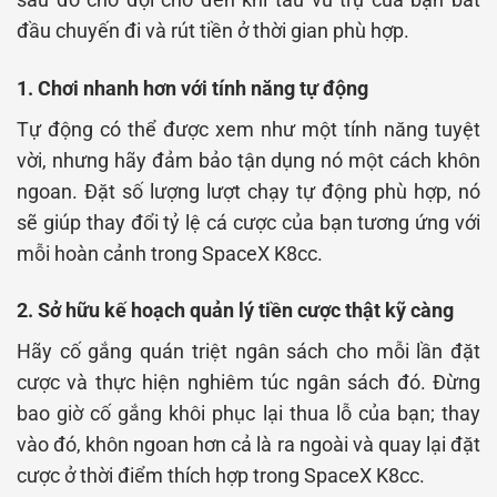
đầu chuyến đi và rút tiền ở thời gian phù hợp.
1. Chơi nhanh hơn với tính năng tự động
Tự động có thể được xem như một tính năng tuyệt
vời, nhưng hãy đảm bảo tận dụng nó một cách khôn
ngoan. Đặt số lượng lượt chạy tự động phù hợp, nó
sẽ giúp thay đổi tỷ lệ cá cược của bạn tương ứng với
mỗi hoàn cảnh trong SpaceX K8cc.
2. Sở hữu kế hoạch quản lý tiền cược thật kỹ càng
Hãy cố gắng quán triệt ngân sách cho mỗi lần đặt
cược và thực hiện nghiêm túc ngân sách đó. Đừng
bao giờ cố gắng khôi phục lại thua lỗ của bạn; thay
vào đó, khôn ngoan hơn cả là ra ngoài và quay lại đặt
cược ở thời điểm thích hợp trong SpaceX K8cc.