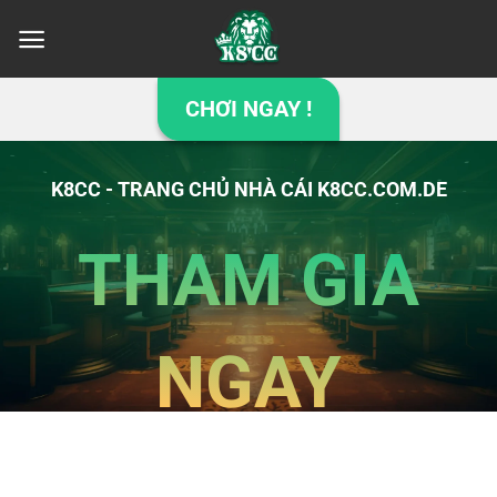
Bỏ
qua
nội
dung
CHƠI NGAY !
K8CC - TRANG CHỦ NHÀ CÁI K8CC.COM.DE
THAM GIA
NGAY