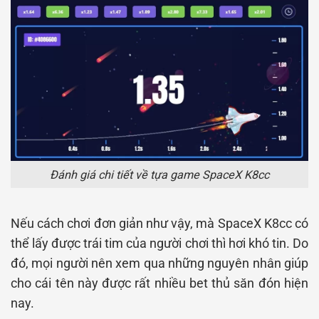
Đánh giá chi tiết về tựa game SpaceX K8cc
Nếu cách chơi đơn giản như vậy, mà SpaceX K8cc có
thể lấy được trái tim của người chơi thì hơi khó tin. Do
đó, mọi người nên xem qua những nguyên nhân giúp
cho cái tên này được rất nhiều bet thủ săn đón hiện
nay.