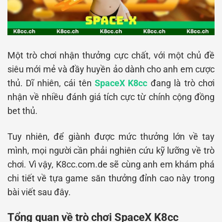
Một trò chơi nhận thưởng cực chất, với một chủ đề
siêu mới mẻ và đầy huyền ảo dành cho anh em cược
thủ. Dĩ nhiên, cái tên
SpaceX K8cc
đang là trò chơi
nhận về nhiều đánh giá tích cực từ chính cộng đồng
bet thủ.
Tuy nhiên, để giành được mức thưởng lớn về tay
mình, mọi người cần phải nghiên cứu kỹ lưỡng về trò
chơi. Vì vậy, K8cc.com.de sẽ cùng anh em khám phá
chi tiết về tựa game săn thưởng đỉnh cao này trong
bài viết sau đây.
Tổng quan về trò chơi SpaceX K8cc