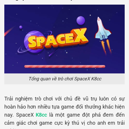
Tổng quan về trò chơi SpaceX K8cc
Trải nghiệm trò chơi với chủ đề vũ trụ luôn có sự
hoàn hảo hơn nhiều tựa game đổi thưởng khác hiện
nay. SpaceX
K8cc
là một game đột phá đem đến
cảm giác chơi game cực kỳ thú vị cho anh em trải