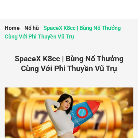
Home
-
Nổ hũ
-
SpaceX K8cc | Bùng Nổ Thưởng
Cùng Với Phi Thuyền Vũ Trụ
SpaceX K8cc | Bùng Nổ Thưởng
Cùng Với Phi Thuyền Vũ Trụ