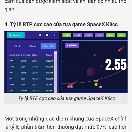
cảm của bạn được kiểm soát và khi bạn có nhiều thời
gian.
4. Tỷ lệ RTP cực cao của tựa game SpaceX K8cc
Tỷ lệ RTP cực cao của tựa game SpaceX K8cc
Một trong những đặc điểm khủng của SpaceX chính
là tỷ lệ phần trăm tiền thưởng đạt mức 97%, cao hơn