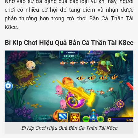
Nhờ vào sự đa dạng của các loại vũ khí này, người
chơi có nhiều cơ hội để tăng điểm và nhận được
phần thưởng hơn trong trò chơi Bắn Cá Thần Tài
K8cc.
Bí Kíp Chơi Hiệu Quả Bắn Cá Thần Tài K8cc
Bí Kíp Chơi Hiệu Quả Bắn Cá Thần Tài K8cc