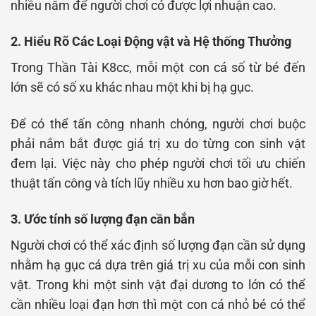
nhiều năm để người chơi có được lợi nhuận cao.
2. Hiểu Rõ Các Loại Động vật và Hệ thống Thưởng
Trong Thần Tài K8cc, mỗi một con cá số từ bé đến
lớn sẽ có số xu khác nhau một khi bị hạ gục.
Để có thể tấn công nhanh chóng, người chơi buộc
phải nắm bắt được giá trị xu do từng con sinh vật
đem lại. Việc này cho phép người chơi tối ưu chiến
thuật tấn công và tích lũy nhiều xu hơn bao giờ hết.
3. Ước tính số lượng đạn cần bắn
Người chơi có thể xác định số lượng đạn cần sử dụng
nhằm hạ gục cá dựa trên giá trị xu của mỗi con sinh
vật. Trong khi một sinh vật đại dương to lớn có thể
cần nhiều loại đạn hơn thì một con cá nhỏ bé có thể