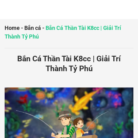
Home
-
Bắn cá
-
Bắn Cá Thần Tài K8cc | Giải Trí
Thành Tỷ Phú
Bắn Cá Thần Tài K8cc | Giải Trí
Thành Tỷ Phú