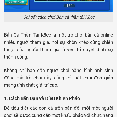
Chi tiết cách chơi Bắn cá thần tài K8cc
Bắn Cá Thần Tài K8cc là một trò chơi bắn cá online
nhiều người tham gia, nơi sự khôn khéo cùng chiến
thuật của người tham gia là yếu tố quyết định sự
thành công.
Không chỉ hấp dẫn người chơi bằng hình ảnh sinh
động mà trò chơi này cũng có luật chơi đơn giản
mang tính chất giải trí cao.
1. Cách Bắn Đạn và Điều Khiển Pháo
Để tiêu diệt các con cá trên bản đồ, mỗi một người
chơi sẽ được cung cấp một khẩu pháo với chức năng