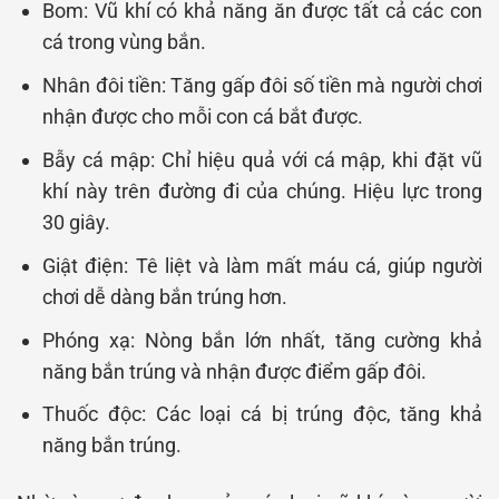
Bom: Vũ khí có khả năng ăn được tất cả các con
cá trong vùng bắn.
Nhân đôi tiền: Tăng gấp đôi số tiền mà người chơi
nhận được cho mỗi con cá bắt được.
Bẫy cá mập: Chỉ hiệu quả với cá mập, khi đặt vũ
khí này trên đường đi của chúng. Hiệu lực trong
30 giây.
Giật điện: Tê liệt và làm mất máu cá, giúp người
chơi dễ dàng bắn trúng hơn.
Phóng xạ: Nòng bắn lớn nhất, tăng cường khả
năng bắn trúng và nhận được điểm gấp đôi.
Thuốc độc: Các loại cá bị trúng độc, tăng khả
năng bắn trúng.