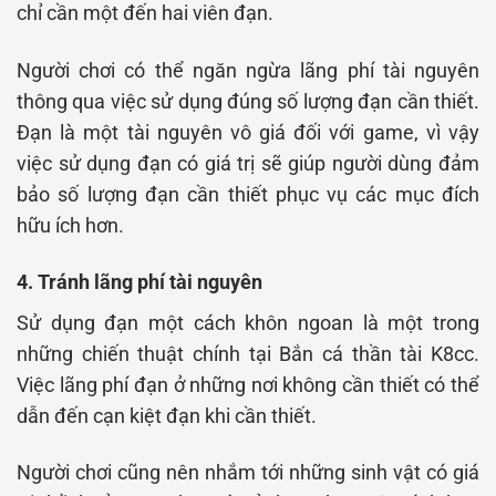
chỉ cần một đến hai viên đạn.
Người chơi có thể ngăn ngừa lãng phí tài nguyên
thông qua việc sử dụng đúng số lượng đạn cần thiết.
Đạn là một tài nguyên vô giá đối với game, vì vậy
việc sử dụng đạn có giá trị sẽ giúp người dùng đảm
bảo số lượng đạn cần thiết phục vụ các mục đích
hữu ích hơn.
4. Tránh lãng phí tài nguyên
Sử dụng đạn một cách khôn ngoan là một trong
những chiến thuật chính tại Bắn cá thần tài K8cc.
Việc lãng phí đạn ở những nơi không cần thiết có thể
dẫn đến cạn kiệt đạn khi cần thiết.
Người chơi cũng nên nhắm tới những sinh vật có giá