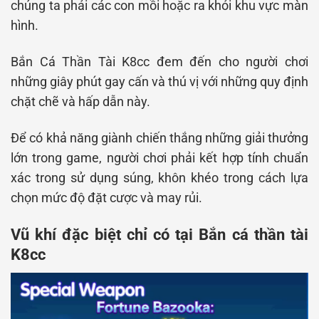
chúng ta phải các con mồi hoặc ra khỏi khu vực màn
hình.
Bắn Cá Thần Tài K8cc đem đến cho người chơi
những giây phút gay cấn và thú vị với những quy định
chặt chẽ và hấp dẫn này.
Để có khả năng giành chiến thắng những giải thưởng
lớn trong game, người chơi phải kết hợp tính chuẩn
xác trong sử dụng súng, khôn khéo trong cách lựa
chọn mức độ đặt cược và may rủi.
Vũ khí đặc biệt chỉ có tại Bắn cá thần tài
K8cc