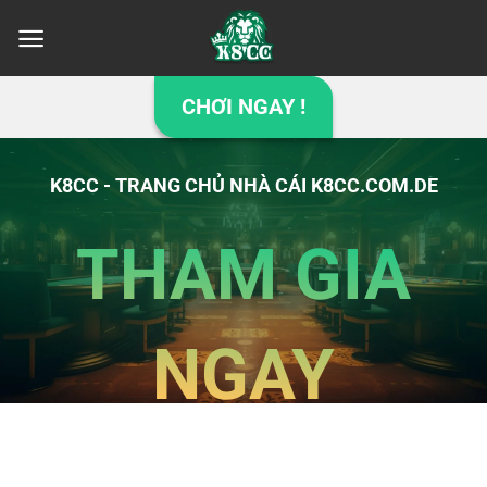
Bỏ
qua
nội
dung
CHƠI NGAY !
K8CC - TRANG CHỦ NHÀ CÁI K8CC.COM.DE
THAM GIA
NGAY