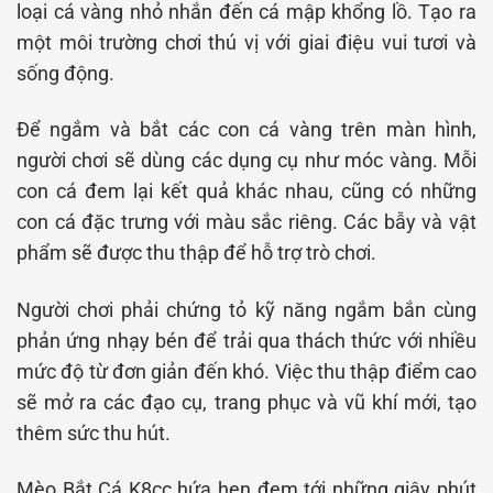
loại cá vàng nhỏ nhắn đến cá mập khổng lồ. Tạo ra
một môi trường chơi thú vị với giai điệu vui tươi và
sống động.
Để ngắm và bắt các con cá vàng trên màn hình,
người chơi sẽ dùng các dụng cụ như móc vàng. Mỗi
con cá đem lại kết quả khác nhau, cũng có những
con cá đặc trưng với màu sắc riêng. Các bẫy và vật
phẩm sẽ được thu thập để hỗ trợ trò chơi.
Người chơi phải chứng tỏ kỹ năng ngắm bắn cùng
phản ứng nhạy bén để trải qua thách thức với nhiều
mức độ từ đơn giản đến khó. Việc thu thập điểm cao
sẽ mở ra các đạo cụ, trang phục và vũ khí mới, tạo
thêm sức thu hút.
Mèo Bắt Cá K8cc hứa hẹn đem tới những giây phút