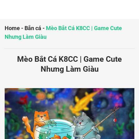
Home
-
Bắn cá
-
Mèo Bắt Cá K8CC | Game Cute
Nhưng Làm Giàu
Mèo Bắt Cá K8CC | Game Cute
Nhưng Làm Giàu