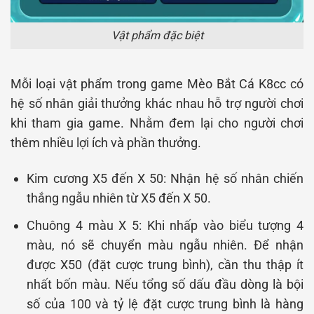
Vật phẩm đặc biệt
Mỗi loại vật phẩm trong game Mèo Bắt Cá K8cc có
hệ số nhân giải thưởng khác nhau hỗ trợ người chơi
khi tham gia game. Nhằm đem lại cho người chơi
thêm nhiều lợi ích và phần thưởng.
Kim cương X5 đến X 50: Nhận hệ số nhân chiến
thắng ngẫu nhiên từ X5 đến X 50.
Chuông 4 màu X 5: Khi nhấp vào biểu tượng 4
màu, nó sẽ chuyển màu ngẫu nhiên. Để nhận
được X50 (đặt cược trung bình), cần thu thập ít
nhất bốn màu. Nếu tổng số dấu đầu dòng là bội
số của 100 và tỷ lệ đặt cược trung bình là hàng