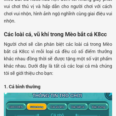
vui chơi thú vị và hấp dẫn cho người chơi với cách
chơi vui nhộn, hình ảnh ngộ nghĩnh cùng giai điệu vui
nhộn.
Các loài cá, vũ khí trong Mèo bắt cá K8cc
Người chơi sẽ cần phân biệt các loài cá trong Mèo
bắt cá K8cc vì mỗi loại cá đều có số điểm thưởng
khác nhau đồng thời sẽ được tặng một số vật phẩm
khác nhau. Dưới đây là tất cả các loại cá mà chúng
tôi sẽ giới thiệu cho bạn:
1. Cá bình thường