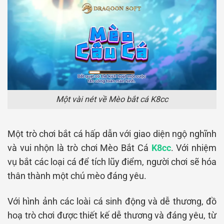
Một vài nét về Mèo bắt cá K8cc
Một trò chơi bắt cá hấp dẫn với giao diện ngộ nghĩnh
và vui nhộn là trò chơi Mèo Bắt Cá
K8cc
. Với nhiệm
vụ bắt các loại cá để tích lũy điểm, người chơi sẽ hóa
thân thành một chú mèo đáng yêu.
Với hình ảnh các loài cá sinh động và dễ thương, đồ
hoạ trò chơi được thiết kế dễ thương và đáng yêu, từ