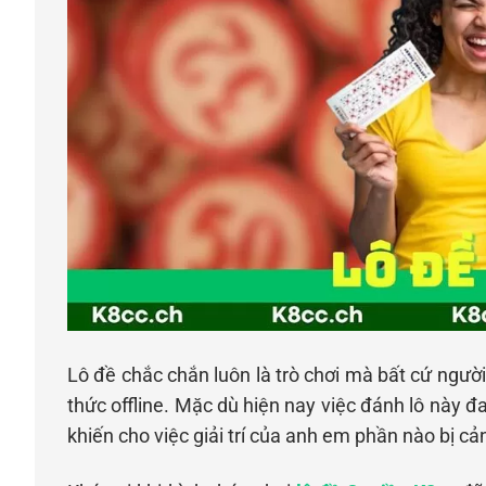
Lô đề chắc chắn luôn là trò chơi mà bất cứ ngườ
thức offline. Mặc dù hiện nay việc đánh lô này
khiến cho việc giải trí của anh em phần nào bị cản