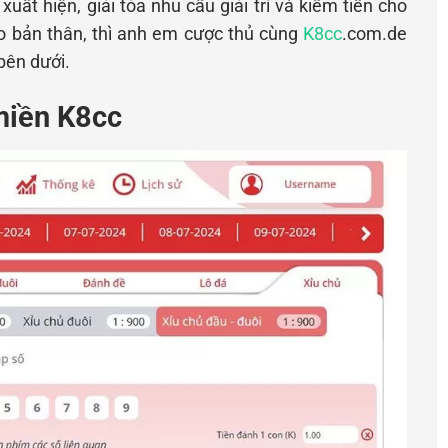
xuất hiện, giải tỏa nhu cầu giải trí và kiếm tiền cho
ho bản thân, thì anh em cược thủ cùng
K8cc
.com.de
bên dưới.
 miền K8cc