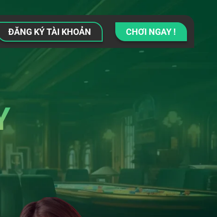
ĐĂNG KÝ TÀI KHOẢN
CHƠI NGAY !
Y