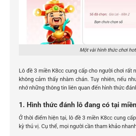
Một vài hình thức chơi hot
Lô đề 3 miền K8cc cung cấp cho người chơi rất 
không cảm thấy nhàm chán. Tuy nhiên, nếu như 
nhớ những thông tin liên quan đến hình thức đán
1. Hình thức đánh lô đang có tại miề
Ở thời điểm hiện tại, lô đề 3 miền K8cc cung cấ
kỳ thú vị. Cụ thể, mọi người cần tham khảo nha