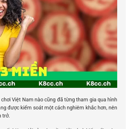
i chơi Việt Nam nào cũng đã từng tham gia qua hình
 đang được kiểm soát một cách nghiêm khắc hơn, nên
 trở.