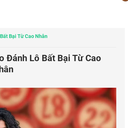
 Bất Bại Từ Cao Nhân
o Đánh Lô Bất Bại Từ Cao
hân