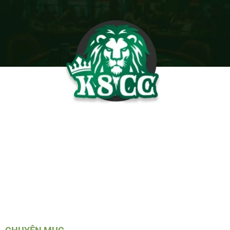
K8CC
là một trong những nhà cái lớn và uy tín trên thị
trường Việt Nam hiện nay. Với đa dạng các sản phẩm
giải trí, chương trình khuyến mãi hấp dẫn và phương
thức giao dịch tiện lợi, sân chơi này đã thu hút được sự
quan tâm của đông đảo người chơi.