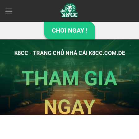
Bỏ
qua
nội
dung
CHƠI NGAY !
K8CC - TRANG CHỦ NHÀ CÁI K8CC.COM.DE
THAM GIA
NGAY