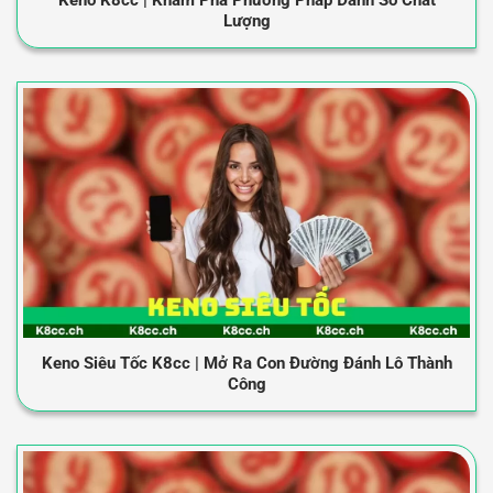
Lượng
Keno Siêu Tốc K8cc | Mở Ra Con Đường Đánh Lô Thành
Công