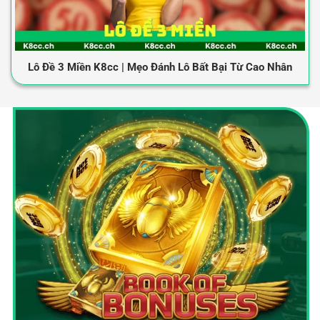
Lô Đề 3 Miền K8cc | Mẹo Đánh Lô Bất Bại Từ Cao Nhân