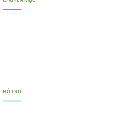
CHUYÊN MỤC
Game Bài
Thể Thao
Bắn Cá
Nổ Hũ
Quay Số
HỖ TRỢ
Giới Thiệu
Chính sách bảo mật