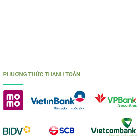
Điều khoản dịch vụ
Miễn trừ trách nhiệm
Quy định K8CC
Quyền riêng tư
PHƯƠNG THỨC THANH TOÁN