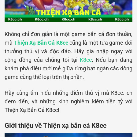
Không chỉ đơn giản là một game bắn cá đơn thuần,
mà
Thiện Xạ Bắn Cá K8cc
cũng là một tựa game đổi
thưởng thú vị và độc đáo. Hãy gia nhập ngay với
cộng đồng của chúng tôi tại
K8cc
. Nếu bạn đang
khám phá điều mới mẻ giữa rừng bạt ngàn các dòng
game cùng thể loại trên thị phần.
Hãy cùng tìm hiểu những điểm thú vị mà K8cc. ch
đem đến, và những kinh nghiệm kiếm tiền tỷ với
Thiện Xạ Bắn Cá K8cc!
Giới thiệu về Thiện xạ bắn cá K8cc