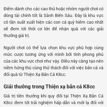
Điểm dành cho các cao thủ hoặc nhóm người chơi có
dòng tài chính tốt là Sảnh Biển Sâu. Đây là khu vực
có tần suất xuất hiện các con cá quý hiếm cao nhất
sẽ đem tới thời cơ lớn để nhận quà với các giải
thưởng giá trị.
Người chơi có thể lựa chọn khu vực phù hợp cùng
mức cược tương ứng với mình bởi tính phong phú
của các khu vực chơi như vậy. Điều này càng tạo nên
niềm hứng thú cùng thử thách đối với việc bắn cá và
đổi quà từ Thiện Xạ Bắn Cá K8cc.
Giải thưởng trong Thiện xạ bắn cá K8cc
Giá trị tiền thưởng khi quy đổi tại Thiện Xạ Bắn Cá
K8cc đem tới trải nghiệm hấp dẫn và mới lạ đối với