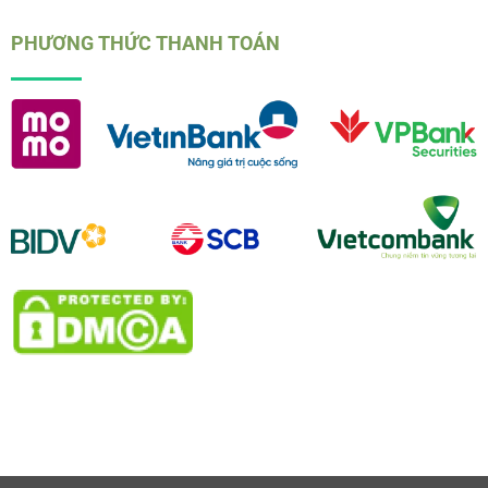
PHƯƠNG THỨC THANH TOÁN