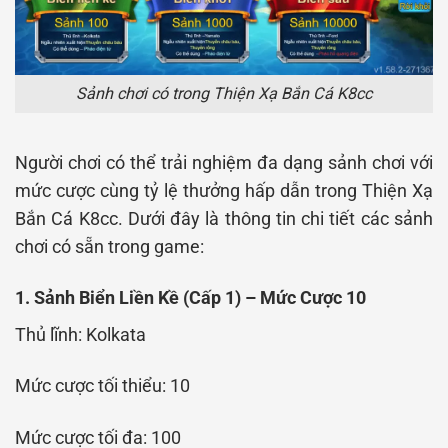
Sảnh chơi có trong Thiện Xạ Bắn Cá K8cc
Người chơi có thể trải nghiệm đa dạng sảnh chơi với
mức cược cùng tỷ lệ thưởng hấp dẫn trong Thiện Xạ
Bắn Cá K8cc. Dưới đây là thông tin chi tiết các sảnh
chơi có sẵn trong game:
1. Sảnh Biển Liền Kề (Cấp 1) – Mức Cược 10
Thủ lĩnh: Kolkata
Mức cược tối thiểu: 10
Mức cược tối đa: 100