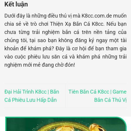
Kết luận
Dưới đây là những điều thú vị mà K8cc.com.de muốn
chia sẻ về trò chơi Thiện Xạ Bắn Cá K8cc. Nếu bạn
chưa từng trải nghiệm bắn cá trên nền tảng của
chúng tôi, tại sao bạn không đăng ký ngay một tài
khoản để khám phá? Đây là cơ hội để bạn tham gia
vào cuộc phiêu lưu săn cá và khám phá những trải
nghiệm mới mẻ đang chờ đón!
Đại Hải Trình K8cc | Bắn
Tiên Bắn Cá K8cc | Game
Cá Phiêu Lưu Hấp Dẫn
Bắn Cá Thú Vị