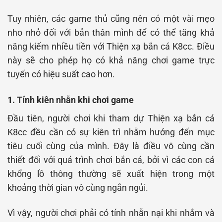
Tuy nhiên, các game thủ cũng nên có một vài mẹo
nho nhỏ đối với bản thân mình để có thể tăng khả
năng kiếm nhiều tiền với Thiện xạ bắn cá K8cc. Điều
này sẽ cho phép họ có khả năng chơi game trực
tuyến có hiệu suất cao hơn.
1. Tính kiên nhẫn khi chơi game
Đầu tiên, người chơi khi tham dự Thiện xạ bắn cá
K8cc đều cần có sự kiên trì nhằm hướng đến mục
tiêu cuối cùng của mình. Đây là điều vô cùng cần
thiết đối với quá trình chơi bắn cá, bởi vì các con cá
khổng lồ thông thường sẽ xuất hiện trong một
khoảng thời gian vô cùng ngắn ngủi.
Vì vậy, người chơi phải có tính nhẫn nại khi nhắm và