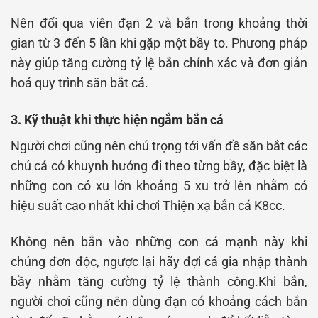
Nên đổi qua viên đạn 2 và bắn trong khoảng thời
gian từ 3 đến 5 lần khi gặp một bầy to. Phương pháp
này giúp tăng cường tỷ lệ bắn chính xác và đơn giản
hoá quy trình săn bắt cá.
3. Kỹ thuật khi thực hiện ngắm bắn cá
Người chơi cũng nên chú trọng tới vấn đề săn bắt các
chú cá có khuynh hướng đi theo từng bầy, đặc biệt là
những con có xu lớn khoảng 5 xu trở lên nhằm có
hiệu suất cao nhất khi chơi Thiện xạ bắn cá K8cc.
Không nên bắn vào những con cá mạnh này khi
chúng đơn độc, ngược lại hãy đợi cá gia nhập thành
bầy nhằm tăng cường tỷ lệ thành công.Khi bắn,
người chơi cũng nên dùng đạn có khoảng cách bắn