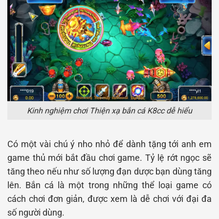
Kinh nghiệm chơi Thiện xạ bắn cá K8cc dễ hiểu
Có một vài chú ý nho nhỏ để dành tặng tới anh em
game thủ mới bắt đầu chơi game. Tỷ lệ rớt ngọc sẽ
tăng theo nếu như số lượng đạn dược bạn dùng tăng
lên. Bắn cá là một trong những thể loại game có
cách chơi đơn giản, được xem là dễ chơi với đại đa
số người dùng.