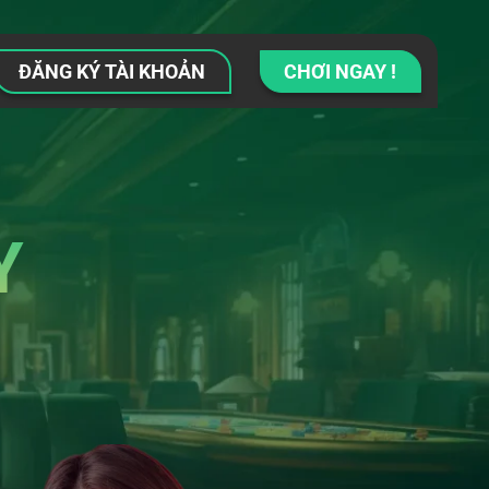
ĐĂNG KÝ TÀI KHOẢN
CHƠI NGAY !
Y