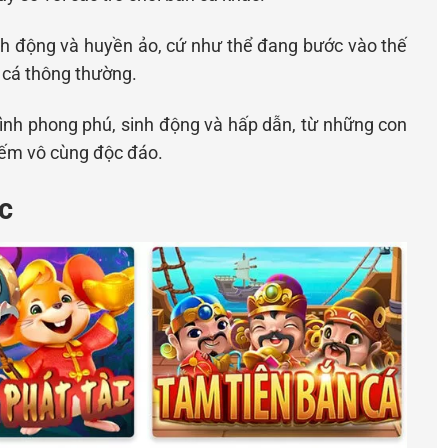
nh động và huyền ảo, cứ như thể đang bước vào thế
n cá thông thường.
hình phong phú, sinh động và hấp dẫn, từ những con
iếm vô cùng độc đáo.
c