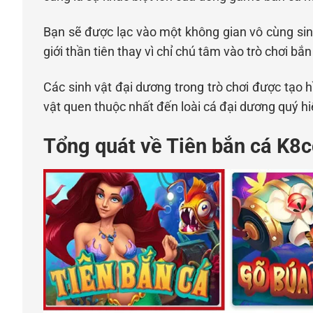
Bạn sẽ được lạc vào một không gian vô cùng si
giới thần tiên thay vì chỉ chú tâm vào trò chơi bắ
Các sinh vật đại dương trong trò chơi được tạo 
vật quen thuộc nhất đến loài cá đại dương quý h
Tổng quát về Tiên bắn cá K8c