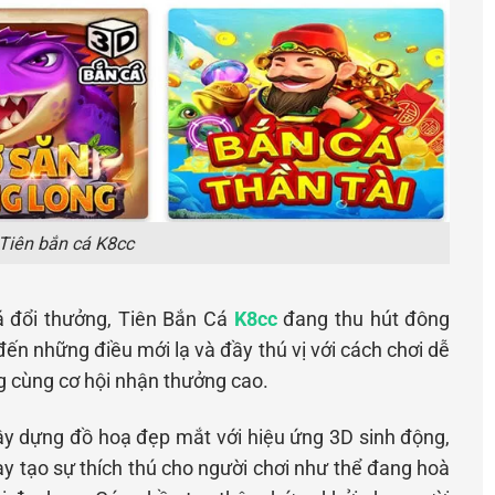
Tiên bắn cá K8cc
cá đổi thưởng, Tiên Bắn Cá
K8cc
đang thu hút đông
n những điều mới lạ và đầy thú vị với cách chơi dễ
g cùng cơ hội nhận thưởng cao.
ây dựng đồ hoạ đẹp mắt với hiệu ứng 3D sinh động,
y tạo sự thích thú cho người chơi như thể đang hoà