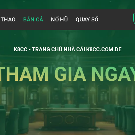
 THAO
BẮN CÁ
NỔ HŨ
QUAY SỐ
K8CC - TRANG CHỦ NHÀ CÁI K8CC.COM.DE
THAM GIA NGA