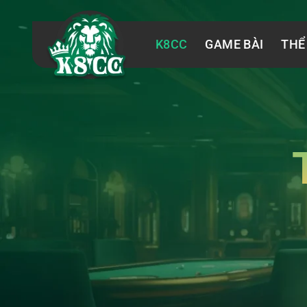
Bỏ
qua
K8CC
GAME BÀI
THỂ
nội
dung