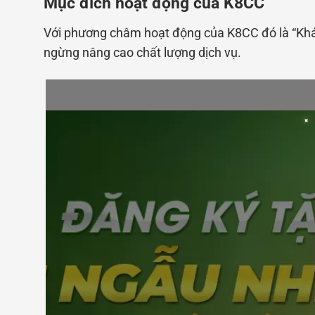
Mục đích hoạt động của K8CC
Với phương châm hoạt động của K8CC đó là “Khác
ngừng nâng cao chất lượng dịch vụ.