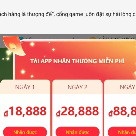
h hàng là thượng đế”, cổng game luôn đặt sự hài lòng 