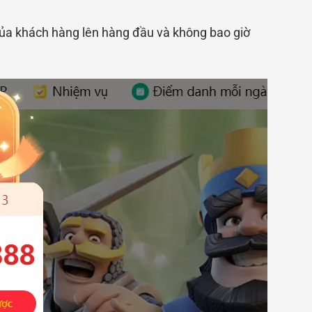
của khách hàng lên hàng đầu và không bao giờ