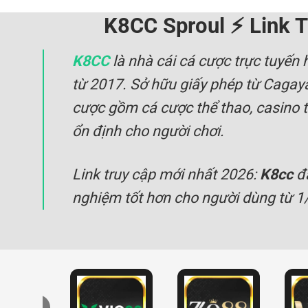
K8CC Sproul ⚡ Link 
K8CC
là nhà cái cá cược trực tuyến
từ 2017. Sở hữu giấy phép từ Caga
cược gồm cá cược thể thao, casino t
ổn định cho người chơi.
Link truy cập mới nhất 2026:
K8cc
đã
nghiệm tốt hơn cho người dùng từ 1