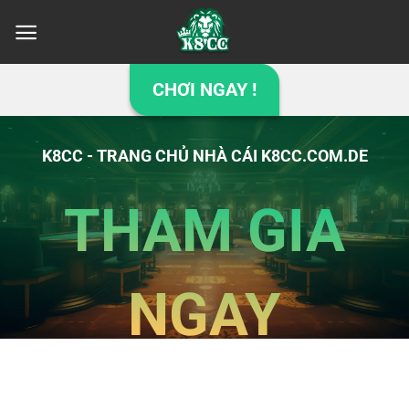
Bỏ
qua
nội
dung
CHƠI NGAY !
K8CC - TRANG CHỦ NHÀ CÁI K8CC.COM.DE
THAM GIA
NGAY