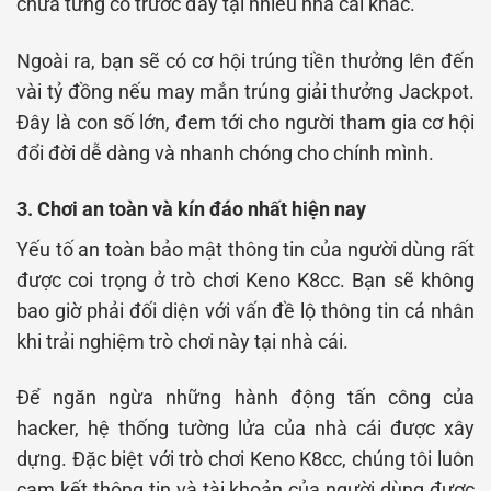
chưa từng có trước đây tại nhiều nhà cái khác.
Ngoài ra, bạn sẽ có cơ hội trúng tiền thưởng lên đến
vài tỷ đồng nếu may mắn trúng giải thưởng Jackpot.
Đây là con số lớn, đem tới cho người tham gia cơ hội
đổi đời dễ dàng và nhanh chóng cho chính mình.
3. Chơi an toàn và kín đáo nhất hiện nay
Yếu tố an toàn bảo mật thông tin của người dùng rất
được coi trọng ở trò chơi Keno K8cc. Bạn sẽ không
bao giờ phải đối diện với vấn đề lộ thông tin cá nhân
khi trải nghiệm trò chơi này tại nhà cái.
Để ngăn ngừa những hành động tấn công của
hacker, hệ thống tường lửa của nhà cái được xây
dựng. Đặc biệt với trò chơi Keno K8cc, chúng tôi luôn
cam kết thông tin và tài khoản của người dùng được