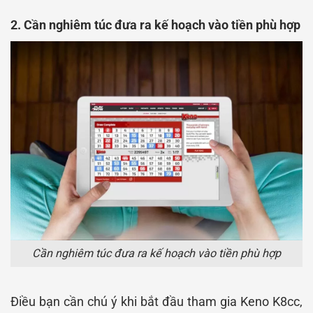
2. Cần nghiêm túc đưa ra kế hoạch vào tiền phù hợp
Cần nghiêm túc đưa ra kế hoạch vào tiền phù hợp
Điều bạn cần chú ý khi bắt đầu tham gia Keno K8cc,