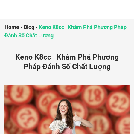
Home
-
Blog
-
Keno K8cc | Khám Phá Phương Pháp
Đánh Số Chất Lượng
Keno K8cc | Khám Phá Phương
Pháp Đánh Số Chất Lượng