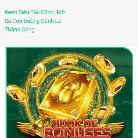
Keno Siêu Tốc K8cc | Mở
Ra Con Đường Đánh Lô
Thành Công