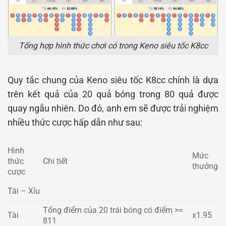
Tổng hợp hình thức chơi có trong Keno siêu tốc K8cc
Quy tắc chung của Keno siêu tốc K8cc chính là dựa
trên kết quả của 20 quả bóng trong 80 quả được
quay ngẫu nhiên. Do đó, anh em sẽ được trải nghiệm
nhiều thức cược hấp dẫn như sau:
Hình
Mức
thức
Chi tiết
thưởng
cược
Tài – Xỉu
Tổng điểm của 20 trái bóng có điểm >=
Tài
x1.95
811