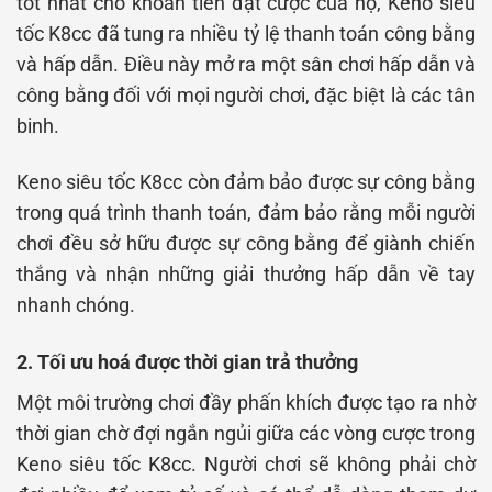
tốt nhất cho khoản tiền đặt cược của họ, Keno siêu
tốc K8cc đã tung ra nhiều tỷ lệ thanh toán công bằng
và hấp dẫn. Điều này mở ra một sân chơi hấp dẫn và
công bằng đối với mọi người chơi, đặc biệt là các tân
binh.
Keno siêu tốc K8cc còn đảm bảo được sự công bằng
trong quá trình thanh toán, đảm bảo rằng mỗi người
chơi đều sở hữu được sự công bằng để giành chiến
thắng và nhận những giải thưởng hấp dẫn về tay
nhanh chóng.
2. Tối ưu hoá được thời gian trả thưởng
Một môi trường chơi đầy phấn khích được tạo ra nhờ
thời gian chờ đợi ngắn ngủi giữa các vòng cược trong
Keno siêu tốc K8cc. Người chơi sẽ không phải chờ