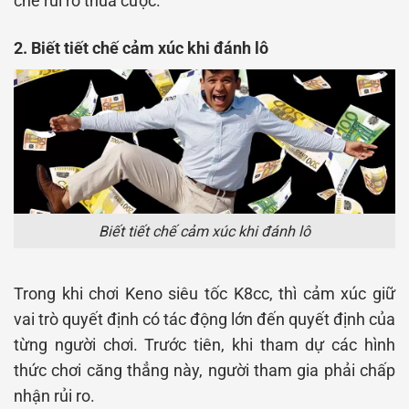
chế rủi ro thua cược.
2. Biết tiết chế cảm xúc khi đánh lô
Biết tiết chế cảm xúc khi đánh lô
Trong khi chơi Keno siêu tốc K8cc, thì cảm xúc giữ
vai trò quyết định có tác động lớn đến quyết định của
từng người chơi. Trước tiên, khi tham dự các hình
thức chơi căng thẳng này, người tham gia phải chấp
nhận rủi ro.