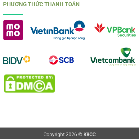
PHƯƠNG THỨC THANH TOÁN
Copyright 2026 ©
K8CC