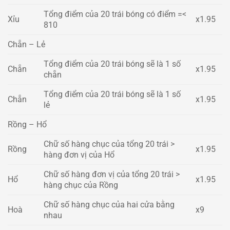
Tổng điểm của 20 trái bóng có điểm =<
Xỉu
x1.95
810
Chẵn – Lẻ
Tổng điểm của 20 trái bóng sẽ là 1 số
Chẵn
x1.95
chẵn
Tổng điểm của 20 trái bóng sẽ là 1 số
Chẵn
x1.95
lẻ
Rồng – Hổ
Chữ số hàng chục của tổng 20 trái >
Rồng
x1.95
hàng đơn vị của Hổ
Chữ số hàng đơn vị của tổng 20 trái >
Hổ
x1.95
hàng chục của Rồng
Chữ số hàng chục của hai cửa bằng
Hoà
x9
nhau