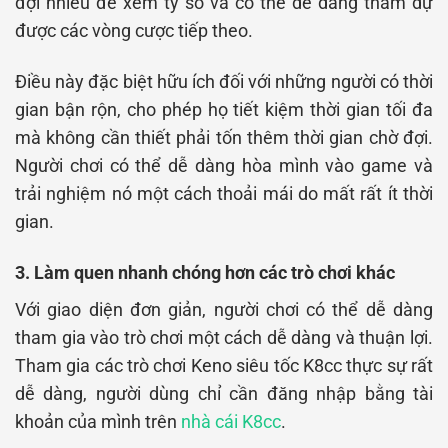
đợi nhiều để xem tỷ số và có thể dễ dàng tham dự
được các vòng cược tiếp theo.
Điều này đặc biệt hữu ích đối với những người có thời
gian bận rộn, cho phép họ tiết kiệm thời gian tối đa
mà không cần thiết phải tốn thêm thời gian chờ đợi.
Người chơi có thể dễ dàng hòa mình vào game và
trải nghiệm nó một cách thoải mái do mất rất ít thời
gian.
3. Làm quen nhanh chóng hơn các trò chơi khác
Với giao diện đơn giản, người chơi có thể dễ dàng
tham gia vào trò chơi một cách dễ dàng và thuận lợi.
Tham gia các trò chơi Keno siêu tốc K8cc thực sự rất
dễ dàng, người dùng chỉ cần đăng nhập bằng tài
khoản của mình trên
nhà cái K8cc
.