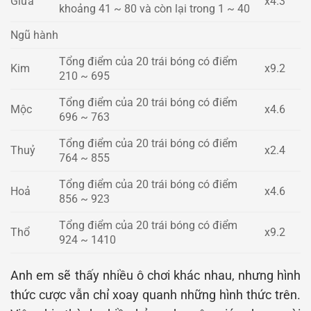
Giữa
x4.3
khoảng 41 ~ 80 và còn lại trong 1 ~ 40
Ngũ hành
Tổng điểm của 20 trái bóng có điểm
Kim
x9.2
210 ~ 695
Tổng điểm của 20 trái bóng có điểm
Mộc
x4.6
696 ~ 763
Tổng điểm của 20 trái bóng có điểm
Thuỷ
x2.4
764 ~ 855
Tổng điểm của 20 trái bóng có điểm
Hoả
x4.6
856 ~ 923
Tổng điểm của 20 trái bóng có điểm
Thổ
x9.2
924 ~ 1410
Anh em sẽ thấy nhiều ô chơi khác nhau, nhưng hình
thức cược vẫn chỉ xoay quanh những hình thức trên.