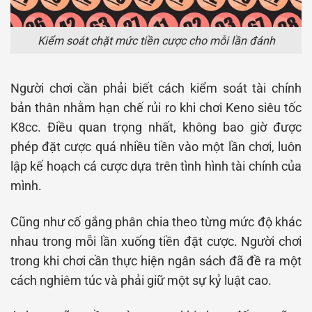
Kiểm soát chặt mức tiền cược cho mỗi lần đánh
Người chơi cần phải biết cách kiểm soát tài chính
bản thân nhằm hạn chế rủi ro khi chơi Keno siêu tốc
K8cc. Điều quan trọng nhất, không bao giờ được
phép đặt cược quá nhiều tiền vào một lần chơi, luôn
lập kế hoạch cá cược dựa trên tình hình tài chính của
mình.
Cũng như cố gắng phân chia theo từng mức độ khác
nhau trong mỗi lần xuống tiền đặt cược. Người chơi
trong khi chơi cần thực hiện ngân sách đã đề ra một
cách nghiêm túc và phải giữ một sự kỷ luật cao.