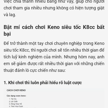
Việc chia thành nhiều bảng như vậy, giúp cho người
chơi tham gia nhiều nhưng không có hiện tượng giật
và lag.
Bật mí cách chơi Keno siêu tốc K8cc bất
bại
Để trở thành một tay chơi chuyên nghiệp trong Keno
siêu tốc K8cc, thì người chơi sẽ tốn nhiều thời gian để
tích luỹ kinh nghiệm của mình. Nhưng hôm nay, anh
em sẽ giảm được rất nhiều thời gian với những chiến
thuật đánh lô cực chiến như sau:
1. Khi chơi thì luôn phải hiểu rõ luật cược